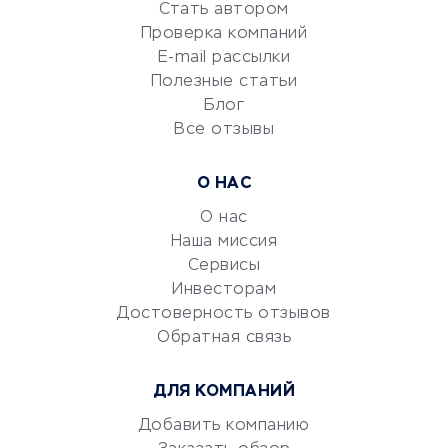
Стать автором
Сервисы по поиску работы
Проверка компаний
Сетевой маркетинг
E-mail рассылки
Университеты
Полезные статьи
Блог
Все отзывы
УСЛУГИ ДЛЯ БИЗНЕСА
Расчетно-кассовое
О НАС
обслуживание
О нас
Эквайринг
Наша миссия
CRM-системы
Сервисы
Электронный
Инвесторам
документооборот
Достоверность отзывов
Обратная связь
Юридические компании
Консалтинговые компании
ДЛЯ КОМПАНИЙ
Аудиторские компании
Добавить компанию
Бухгалтерия онлайн