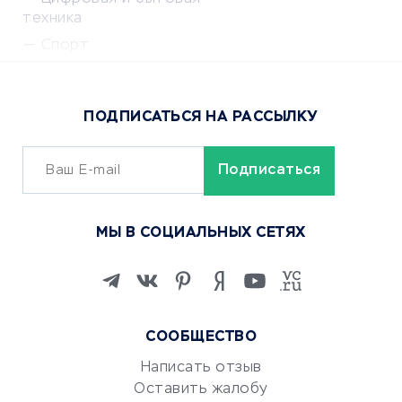
техника
Спорт
Доставка еды
Популярные товары
ПОДПИСАТЬСЯ НА РАССЫЛКУ
Сервисы доставки
ОБУЧЕНИЕ И РАБОТА
Курсы по обучению
МЫ В СОЦИАЛЬНЫХ СЕТЯХ
Онлайн-школы
Изучение иностранных
языков
Курсы IT и digital
СООБЩЕСТВО
Маркетинг и продажи
Репетиторство
Написать отзыв
Оставить жалобу
Красота и здоровье