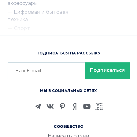
аксессуары
Цифровая и бытовая
техника
Спорт
Доставка еды
Популярные товары
ПОДПИСАТЬСЯ НА РАССЫЛКУ
Сервисы доставки
ОБУЧЕНИЕ И РАБОТА
Курсы по обучению
МЫ В СОЦИАЛЬНЫХ СЕТЯХ
Онлайн-школы
Изучение иностранных
языков
Курсы IT и digital
СООБЩЕСТВО
Маркетинг и продажи
Написать отзыв
Репетиторство