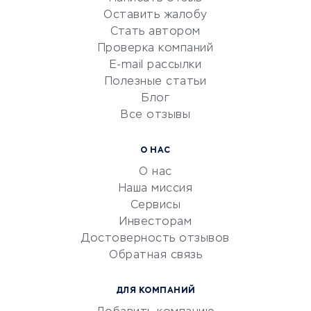
Оставить жалобу
Красота и здоровье
Стать автором
Сервисы по поиску работы
Проверка компаний
Сетевой маркетинг
E-mail рассылки
Университеты
Полезные статьи
Блог
Все отзывы
УСЛУГИ ДЛЯ БИЗНЕСА
Расчетно-кассовое
О НАС
обслуживание
О нас
Эквайринг
Наша миссия
CRM-системы
Сервисы
Инвесторам
Электронный
Достоверность отзывов
документооборот
Обратная связь
Юридические компании
Консалтинговые компании
ДЛЯ КОМПАНИЙ
Аудиторские компании