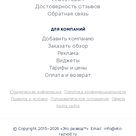
Электронный
Достоверность отзывов
документооборот
Обратная связь
Юридические компании
Консалтинговые компании
ДЛЯ КОМПАНИЙ
Аудиторские компании
Добавить компанию
Бухгалтерия онлайн
Заказать обзор
Онлайн-кассы
Реклама
SERM
Виджеты
Тарифы и цены
Digital
Оплата и возврат
КРЕДИТЫ И ЗАЙМЫ
Юридическая информация
Политика конфиденциальности
Потребительские кредиты
Правила и условия
Пользовательское соглашение
Оферта
Карта сайта
Кредитные карты
Дебетовые карты
Микрофинансовые
© Copyright 2015—2026 «Это развод™». Email: info@eto-
организации
razvod.ru