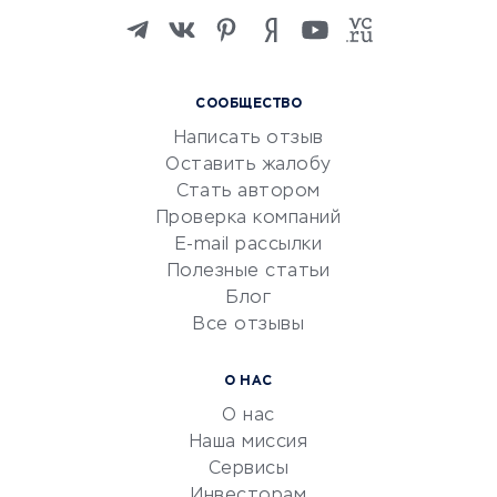
Изучение иностранных
языков
Курсы IT и digital
СООБЩЕСТВО
Маркетинг и продажи
Написать отзыв
Репетиторство
Оставить жалобу
Красота и здоровье
Стать автором
Сервисы по поиску работы
Проверка компаний
Сетевой маркетинг
E-mail рассылки
Университеты
Полезные статьи
Блог
Все отзывы
УСЛУГИ ДЛЯ БИЗНЕСА
Расчетно-кассовое
О НАС
обслуживание
О нас
Эквайринг
Наша миссия
CRM-системы
Сервисы
Инвесторам