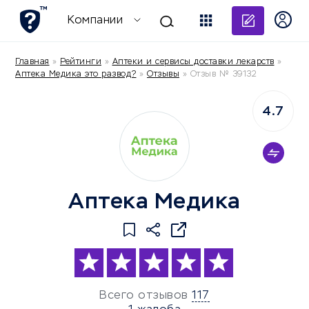
Добави
Компании
Главная
»
Рейтинги
»
Аптеки и сервисы доставки лекарств
»
Аптека Медика это развод?
»
Отзывы
»
Отзыв № 39132
4.7
Аптека Медика
Всего отзывов
117