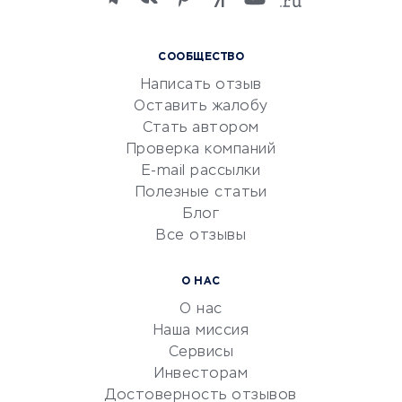
языков
Курсы IT и digital
СООБЩЕСТВО
Маркетинг и продажи
Написать отзыв
Репетиторство
Оставить жалобу
Красота и здоровье
Стать автором
Сервисы по поиску работы
Проверка компаний
Сетевой маркетинг
E-mail рассылки
Университеты
Полезные статьи
Блог
Все отзывы
УСЛУГИ ДЛЯ БИЗНЕСА
Расчетно-кассовое
О НАС
обслуживание
О нас
Эквайринг
Наша миссия
CRM-системы
Сервисы
Инвесторам
Электронный
Достоверность отзывов
документооборот