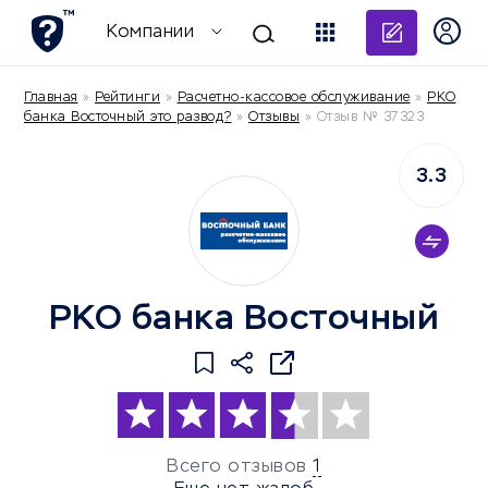
Добави
Компании
Главная
»
Рейтинги
»
Расчетно-кассовое обслуживание
»
РКО
банка Восточный это развод?
»
Отзывы
»
Отзыв № 37323
3.3
РКО банка Восточный
Всего отзывов
1