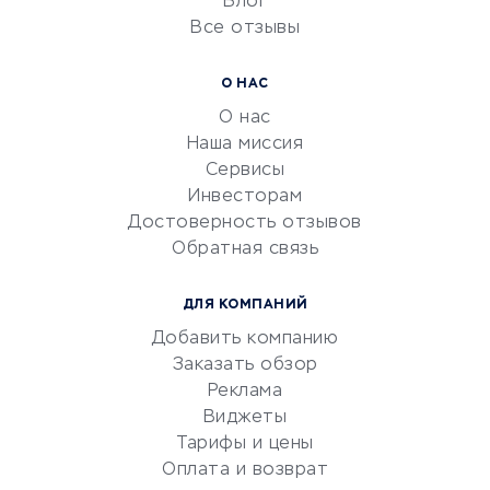
Блог
Все отзывы
УСЛУГИ ДЛЯ БИЗНЕСА
Расчетно-кассовое
О НАС
обслуживание
О нас
Эквайринг
Наша миссия
CRM-системы
Сервисы
Инвесторам
Электронный
Достоверность отзывов
документооборот
Обратная связь
Юридические компании
Консалтинговые компании
ДЛЯ КОМПАНИЙ
Аудиторские компании
Добавить компанию
Бухгалтерия онлайн
Заказать обзор
Онлайн-кассы
Реклама
SERM
Виджеты
Тарифы и цены
Digital
Оплата и возврат