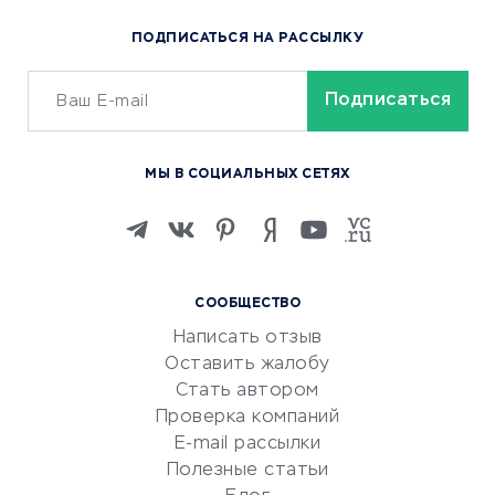
Популярные товары
ПОДПИСАТЬСЯ НА РАССЫЛКУ
Сервисы доставки
ОБУЧЕНИЕ И РАБОТА
Курсы по обучению
МЫ В СОЦИАЛЬНЫХ СЕТЯХ
Онлайн-школы
Изучение иностранных
языков
Курсы IT и digital
СООБЩЕСТВО
Маркетинг и продажи
Написать отзыв
Репетиторство
Оставить жалобу
Красота и здоровье
Стать автором
Сервисы по поиску работы
Проверка компаний
Сетевой маркетинг
E-mail рассылки
Университеты
Полезные статьи