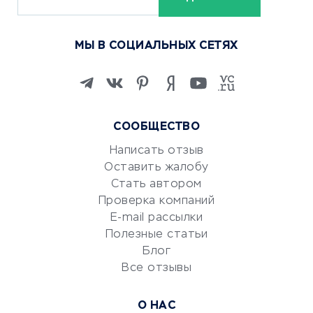
ОБУЧЕНИЕ И РАБОТА
Курсы по обучению
МЫ В СОЦИАЛЬНЫХ СЕТЯХ
Онлайн-школы
Изучение иностранных
языков
Курсы IT и digital
СООБЩЕСТВО
Маркетинг и продажи
Репетиторство
Написать отзыв
Оставить жалобу
Красота и здоровье
Стать автором
Сервисы по поиску работы
Проверка компаний
Сетевой маркетинг
E-mail рассылки
Университеты
Полезные статьи
Блог
Все отзывы
УСЛУГИ ДЛЯ БИЗНЕСА
Расчетно-кассовое
О НАС