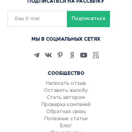
ПОДПИСАТЬСЯ НА РАССЫЛКУ
Сервисы доставки
ОБУЧЕНИЕ И РАБОТА
Курсы по обучению
МЫ В СОЦИАЛЬНЫХ СЕТЯХ
Онлайн-школы
Изучение иностранных
языков
Курсы IT и digital
СООБЩЕСТВО
Маркетинг и продажи
Репетиторство
Написать отзыв
Оставить жалобу
Красота и здоровье
Стать автором
Сервисы по поиску работы
Проверка компаний
Сетевой маркетинг
Обратная связь
Университеты
Полезные статьи
Блог