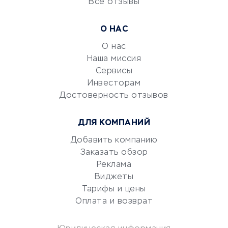
Все отзывы
УСЛУГИ ДЛЯ БИЗНЕСА
Расчетно-кассовое
О НАС
обслуживание
О нас
Эквайринг
Наша миссия
CRM-системы
Сервисы
Электронный
Инвесторам
документооборот
Достоверность отзывов
Юридические компании
ДЛЯ КОМПАНИЙ
Консалтинговые компании
Аудиторские компании
Добавить компанию
Заказать обзор
Бухгалтерия онлайн
Реклама
Онлайн-кассы
Виджеты
SERM
Тарифы и цены
Digital
Оплата и возврат