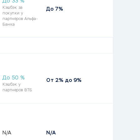
До
33
%
Кэшбэк за
До 7%
покупки у
партнёров Альфа-
Банка
До
50
%
От 2% до 9%
Кэшбэк у
партнеров ВТБ
N/A
N/A