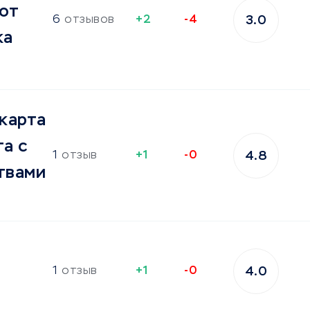
от
6
отзывов
+2
-4
3.0
ка
карта
а с
1
отзыв
+1
-0
4.8
твами
1
отзыв
+1
-0
4.0