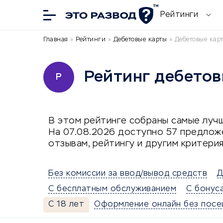
Рейтинги
Главная
»
Рейтинги
»
Дебетовые карты
»
Дебетовые карт
Рейтинг дебетовы
Р
В этом рейтинге собраны самые лучш
На 07.08.2026 доступно 57 предлож
отзывам, рейтингу и другим критерия
Без комиссии за ввод/вывод средств
Д
С бесплатным обслуживанием
С бонус
С 18 лет
Оформление онлайн без посе