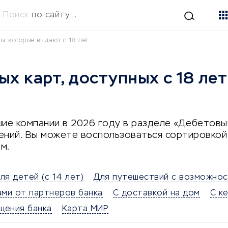
Поиск
по сайту...
ы, которые выдают с 18 лет
х карт, доступных с 18 лет
ие компании в 2026 году в разделе «Дебетовые
ений. Вы можете воспользоваться сортировко
м.
ля детей (с 14 лет)
Для путешествий с возможнос
ами от партнеров банка
С доставкой на дом
С к
щения банка
Карта МИР