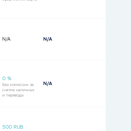
N/A
N/A
0 %
N/A
Без комиссии за
снятие наличных
и переводы
500
RUB