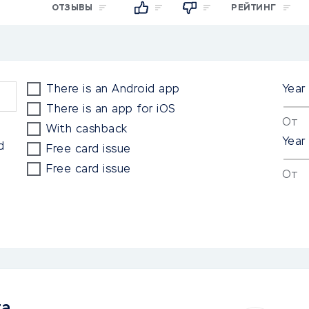
ОТЗЫВЫ
РЕЙТИНГ
There is an Android app
Year
There is an app for iOS
От
With cashback
Year
d
Free card issue
Free card issue
От
та