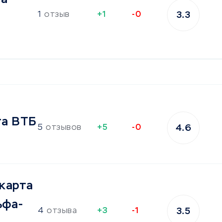
1
отзыв
+1
-0
3.3
та ВТБ
5
отзывов
+5
-0
4.6
карта
ьфа-
4
отзыва
+3
-1
3.5