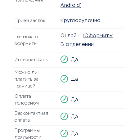
приложения
Android
)
Круглосуточно
Прием заявок
Онлайн
(
Оформить
)
Где можно
оформить
В отделении
Да
Интернет-банк
Можно ли
Да
платить за
границей
Оплата
Да
телефоном
Бесконтактная
Да
оплата
Программы
Да
лояльности