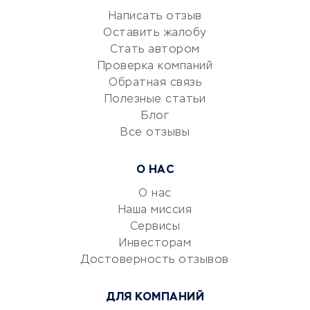
Репетиторство
Написать отзыв
Оставить жалобу
Красота и здоровье
Стать автором
Сервисы по поиску работы
Проверка компаний
Сетевой маркетинг
Обратная связь
Университеты
Полезные статьи
Блог
Все отзывы
УСЛУГИ ДЛЯ БИЗНЕСА
Расчетно-кассовое
О НАС
обслуживание
О нас
Эквайринг
Наша миссия
CRM-системы
Сервисы
Электронный
Инвесторам
документооборот
Достоверность отзывов
Юридические компании
ДЛЯ КОМПАНИЙ
Консалтинговые компании