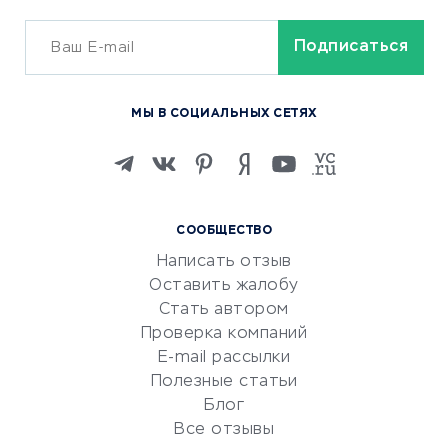
ОБУЧЕНИЕ И РАБОТА
Курсы по обучению
МЫ В СОЦИАЛЬНЫХ СЕТЯХ
Онлайн-школы
Изучение иностранных
языков
Курсы IT и digital
СООБЩЕСТВО
Маркетинг и продажи
Написать отзыв
Репетиторство
Оставить жалобу
Красота и здоровье
Стать автором
Сервисы по поиску работы
Проверка компаний
Сетевой маркетинг
E-mail рассылки
Университеты
Полезные статьи
Блог
Все отзывы
УСЛУГИ ДЛЯ БИЗНЕСА