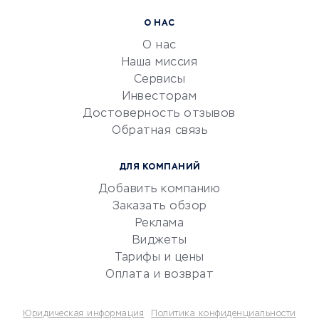
Расчетно-кассовое
О НАС
обслуживание
О нас
Эквайринг
Наша миссия
CRM-системы
Сервисы
Инвесторам
Электронный
Достоверность отзывов
документооборот
Обратная связь
Юридические компании
Консалтинговые компании
ДЛЯ КОМПАНИЙ
Аудиторские компании
Добавить компанию
Бухгалтерия онлайн
Заказать обзор
Онлайн-кассы
Реклама
SERM
Виджеты
Тарифы и цены
Digital
Оплата и возврат
КРЕДИТЫ И ЗАЙМЫ
Юридическая информация
Политика конфиденциальности