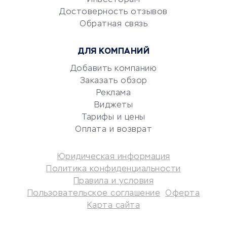
Электронный
Инвесторам
документооборот
Достоверность отзывов
Обратная связь
Юридические компании
Консалтинговые компании
ДЛЯ КОМПАНИЙ
Аудиторские компании
Добавить компанию
Бухгалтерия онлайн
Заказать обзор
Онлайн-кассы
Реклама
SERM
Виджеты
Digital
Тарифы и цены
Оплата и возврат
КРЕДИТЫ И ЗАЙМЫ
Юридическая информация
Потребительские кредиты
Политика конфиденциальности
Кредитные карты
Правила и условия
Пользовательское соглашение
Оферта
Дебетовые карты
Карта сайта
Микрофинансовые
организации