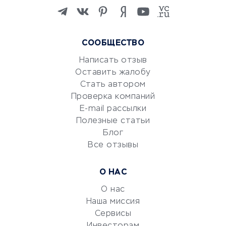
Изучение иностранных
языков
Курсы IT и digital
СООБЩЕСТВО
Маркетинг и продажи
Репетиторство
Написать отзыв
Оставить жалобу
Красота и здоровье
Стать автором
Сервисы по поиску работы
Проверка компаний
Сетевой маркетинг
E-mail рассылки
Университеты
Полезные статьи
Блог
Все отзывы
УСЛУГИ ДЛЯ БИЗНЕСА
Расчетно-кассовое
О НАС
обслуживание
О нас
Эквайринг
Наша миссия
CRM-системы
Сервисы