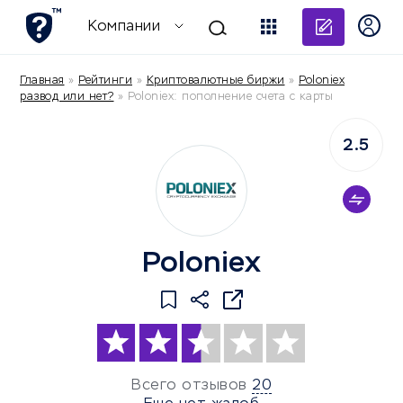
Добави
Компании
Главная
»
Рейтинги
»
Криптовалютные биржи
»
Poloniex
развод или нет?
»
Poloniex: пополнение счета с карты
2.5
Poloniex
Всего отзывов
20