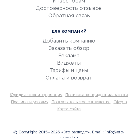
Инвесторам
Электронный
Достоверность отзывов
документооборот
Обратная связь
Юридические компании
Консалтинговые компании
ДЛЯ КОМПАНИЙ
Аудиторские компании
Добавить компанию
Бухгалтерия онлайн
Заказать обзор
Онлайн-кассы
Реклама
SERM
Виджеты
Тарифы и цены
Digital
Оплата и возврат
КРЕДИТЫ И ЗАЙМЫ
Юридическая информация
Политика конфиденциальности
Потребительские кредиты
Правила и условия
Пользовательское соглашение
Оферта
Карта сайта
Кредитные карты
Дебетовые карты
Микрофинансовые
© Copyright 2015—2026 «Это развод™». Email: info@eto-
организации