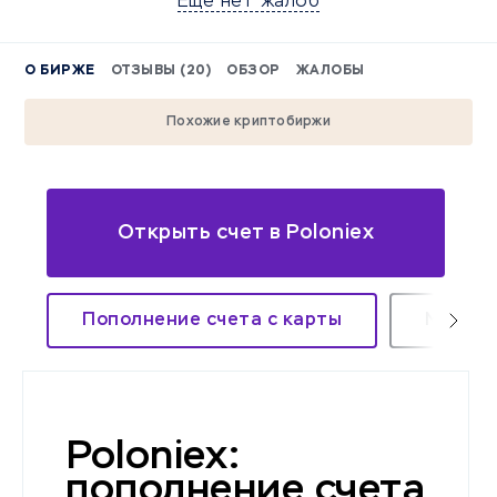
Еще нет жалоб
О БИРЖЕ
ОТЗЫВЫ (20)
ОБЗОР
ЖАЛОБЫ
Похожие криптобиржи
Открыть счет в Poloniex
Пополнение счета с карты
Мобиль
Poloniex:
пополнение счета