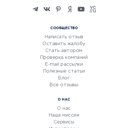
Изучение иностранных
языков
Курсы IT и digital
СООБЩЕСТВО
Маркетинг и продажи
Написать отзыв
Репетиторство
Оставить жалобу
Красота и здоровье
Стать автором
Сервисы по поиску работы
Проверка компаний
Сетевой маркетинг
E-mail рассылки
Университеты
Полезные статьи
Блог
Все отзывы
УСЛУГИ ДЛЯ БИЗНЕСА
Расчетно-кассовое
О НАС
обслуживание
О нас
Эквайринг
Наша миссия
CRM-системы
Сервисы