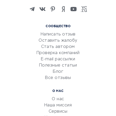
Изучение иностранных
языков
Курсы IT и digital
СООБЩЕСТВО
Маркетинг и продажи
Написать отзыв
Репетиторство
Оставить жалобу
Красота и здоровье
Стать автором
Сервисы по поиску работы
Проверка компаний
Сетевой маркетинг
E-mail рассылки
Университеты
Полезные статьи
Блог
Все отзывы
УСЛУГИ ДЛЯ БИЗНЕСА
Расчетно-кассовое
О НАС
обслуживание
О нас
Эквайринг
Наша миссия
CRM-системы
Сервисы