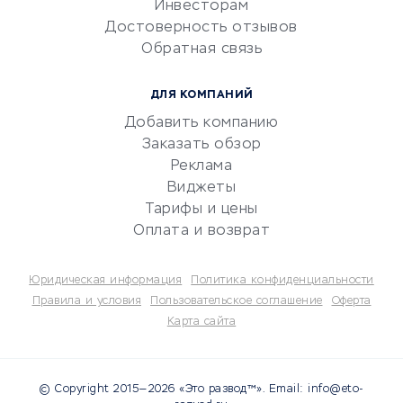
Инвесторам
Электронный
Достоверность отзывов
документооборот
Обратная связь
Юридические компании
Консалтинговые компании
ДЛЯ КОМПАНИЙ
Аудиторские компании
Добавить компанию
Бухгалтерия онлайн
Заказать обзор
Онлайн-кассы
Реклама
SERM
Виджеты
Тарифы и цены
Digital
Оплата и возврат
КРЕДИТЫ И ЗАЙМЫ
Юридическая информация
Политика конфиденциальности
Потребительские кредиты
Правила и условия
Пользовательское соглашение
Оферта
Карта сайта
Кредитные карты
Дебетовые карты
Микрофинансовые
© Copyright 2015—2026 «Это развод™». Email: info@eto-
организации