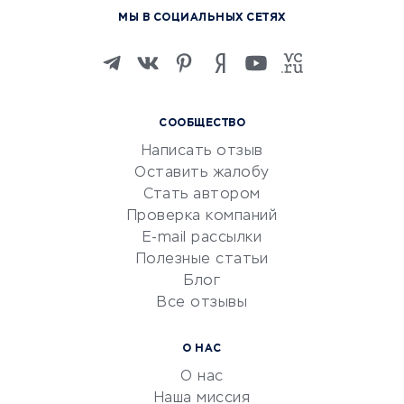
Курсы по обучению
МЫ В СОЦИАЛЬНЫХ СЕТЯХ
Онлайн-школы
Изучение иностранных
языков
Курсы IT и digital
СООБЩЕСТВО
Маркетинг и продажи
Написать отзыв
Репетиторство
Оставить жалобу
Красота и здоровье
Стать автором
Сервисы по поиску работы
Проверка компаний
Сетевой маркетинг
E-mail рассылки
Университеты
Полезные статьи
Блог
Все отзывы
УСЛУГИ ДЛЯ БИЗНЕСА
Расчетно-кассовое
О НАС
обслуживание
О нас
Эквайринг
Наша миссия