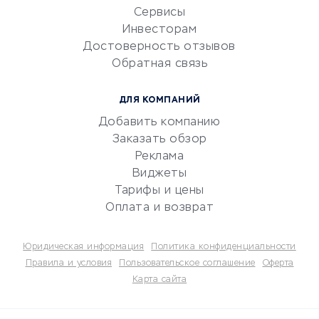
CRM-системы
Сервисы
Инвесторам
Электронный
Достоверность отзывов
документооборот
Обратная связь
Юридические компании
Консалтинговые компании
ДЛЯ КОМПАНИЙ
Аудиторские компании
Добавить компанию
Бухгалтерия онлайн
Заказать обзор
Онлайн-кассы
Реклама
SERM
Виджеты
Тарифы и цены
Digital
Оплата и возврат
КРЕДИТЫ И ЗАЙМЫ
Юридическая информация
Политика конфиденциальности
Потребительские кредиты
Правила и условия
Пользовательское соглашение
Оферта
Карта сайта
Кредитные карты
Дебетовые карты