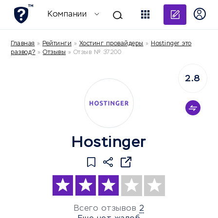
Добави
Компании
Главная
»
Рейтинги
»
Хостинг провайдеры
»
Hostinger это
развод?
»
Отзывы
»
Отзыв № 37200
2.8
Hostinger
Всего отзывов
2