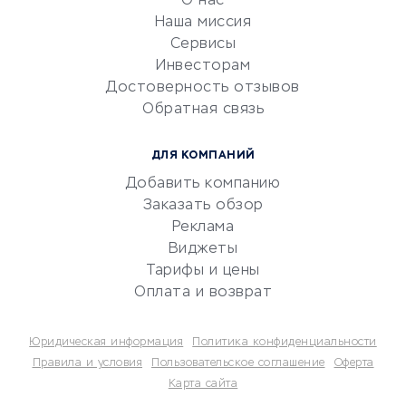
О нас
Эквайринг
Наша миссия
CRM-системы
Сервисы
Инвесторам
Электронный
Достоверность отзывов
документооборот
Обратная связь
Юридические компании
Консалтинговые компании
ДЛЯ КОМПАНИЙ
Аудиторские компании
Добавить компанию
Бухгалтерия онлайн
Заказать обзор
Онлайн-кассы
Реклама
SERM
Виджеты
Тарифы и цены
Digital
Оплата и возврат
КРЕДИТЫ И ЗАЙМЫ
Юридическая информация
Политика конфиденциальности
Потребительские кредиты
Правила и условия
Пользовательское соглашение
Оферта
Карта сайта
Кредитные карты