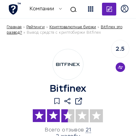
Добави
Компании
Главная
»
Рейтинги
»
Криптовалютные биржи
»
Bitfinex это
развод?
»
Вывод средств с криптобиржи Bitfinex
2.5
Bitfinex
Всего отзывов
21