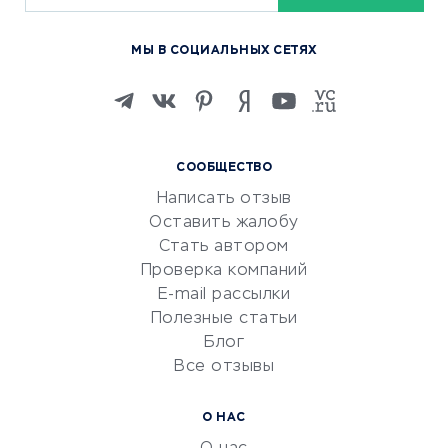
Курсы по обучению
МЫ В СОЦИАЛЬНЫХ СЕТЯХ
Онлайн-школы
Изучение иностранных
языков
Курсы IT и digital
СООБЩЕСТВО
Маркетинг и продажи
Написать отзыв
Репетиторство
Оставить жалобу
Красота и здоровье
Стать автором
Сервисы по поиску работы
Проверка компаний
Сетевой маркетинг
E-mail рассылки
Университеты
Полезные статьи
Блог
Все отзывы
УСЛУГИ ДЛЯ БИЗНЕСА
Расчетно-кассовое
О НАС
обслуживание