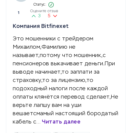
Оцените отзыв
1
3
5
Компания Bitfinexet
Это мошенники с трейдером
Михаилом,Фамилию не
называет,потому что мошенник,с
пенсионеров выкачивает деньги.При
выводе начинает,то заплати за
страховку,то за лицензию,то
подоходный налоги после каждой
оплаты клянётся перевод сделает,Не
верьте лапшу вам на уши
вешаетcмамый настоящий бородатый
кабель с…
Читать далее