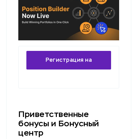
Регистрация на
бирже Bybit
Приветственные
бонусы и Бонусный
центр