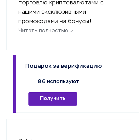
торговлю криптовалютами с
нашими эксклюзивными
промокодами на бонусы!
Читать полностью
Подарок за верификацию
86 используют
Получить