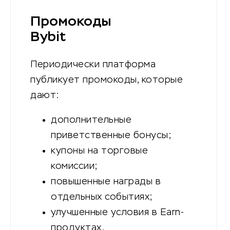
Промокоды
Bybit
Периодически платформа
публикует
промокоды
, которые
дают:
дополнительные
приветственные бонусы;
купоны на торговые
комиссии;
повышенные награды в
отдельных событиях;
улучшенные условия в
Earn
-
продуктах.