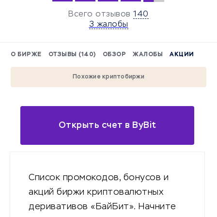
Всего отзывов
140
3 жалобы
О БИРЖЕ
ОТЗЫВЫ (140)
ОБЗОР
ЖАЛОБЫ
АКЦИИ
Похожие криптобиржи
Открыть счет в ByBit
Список промокодов, бонусов и
акций биржи криптовалютных
деривативов «БайБит». Начните