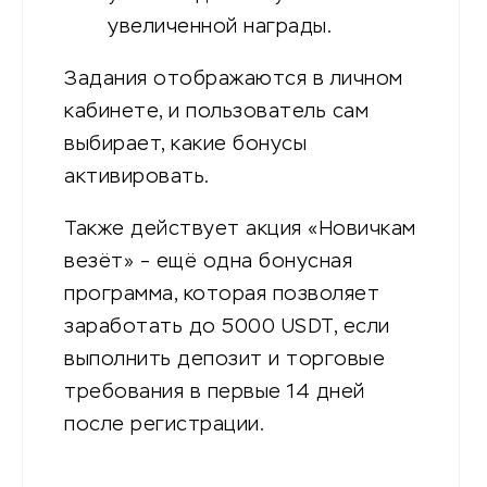
увеличенной награды.
Задания отображаются в личном
кабинете, и пользователь сам
выбирает, какие бонусы
активировать.
Также действует акция
«
Новичкам
везёт
»
–
ещё одна бонусная
программа, которая позволяет
заработать до 5000 USDT, если
выполнить депозит и торговые
требования в первые 14 дней
после регистрации.