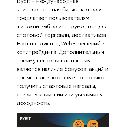
Bybit – международная
криптовалютная биржа, которая
предлагает пользователям
широкий выбор инструментов для
спотовой торговли, деривативов,
Earn-продуктов, Web3-решений и
копитрейдинга. Дополнительным
преимуществом платформы
является наличие бонусов, акций и
промокодов, которые позволяют
получить стартовые награды,
снизить комиссии или увеличить
доходность.