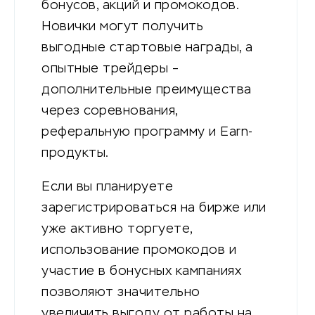
бонусов, акций и
промокодов
.
Новички могут получить
выгодные стартовые награды, а
опытные трейдеры
–
дополнительные преимущества
через соревнования,
реферальную программу и
Earn
-
продукты.
Если вы планируете
зарегистрироваться на бирже или
уже активно торгуете,
использование
промокодов
и
участие в бонусных кампаниях
позволяют значительно
увеличить выгоду от работы на