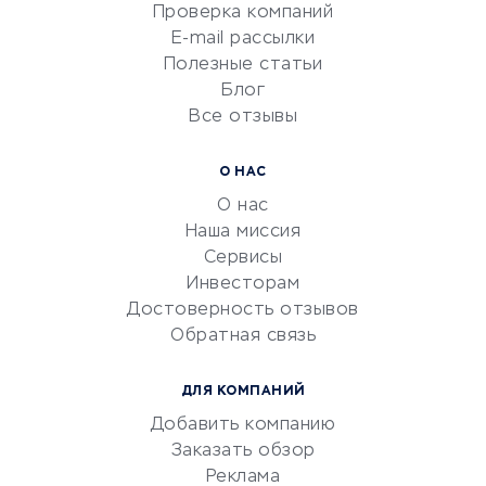
Проверка компаний
Сетевой маркетинг
E-mail рассылки
Университеты
Полезные статьи
Блог
Все отзывы
УСЛУГИ ДЛЯ БИЗНЕСА
Расчетно-кассовое
О НАС
обслуживание
О нас
Эквайринг
Наша миссия
CRM-системы
Сервисы
Инвесторам
Электронный
Достоверность отзывов
документооборот
Обратная связь
Юридические компании
Консалтинговые компании
ДЛЯ КОМПАНИЙ
Аудиторские компании
Добавить компанию
Бухгалтерия онлайн
Заказать обзор
Онлайн-кассы
Реклама