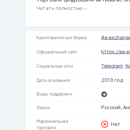
торговли цифровыми активами, он
позиционирует себя как безопасн
Читать полностью
обмена криптовалютами.
Ae.exchang
Криптовалютная биржа
https://ae.
Официальный сайт
Telegram
Y
Социальные сети
2013 год
Дата основания
Виды поддержки
Русский, Ан
Языки
Маржинальная
Нет
торговля