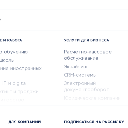
и
Е И РАБОТА
УСЛУГИ ДЛЯ БИЗНЕСА
по обучению
Расчетно-кассовое
обслуживание
-школы
Эквайринг
ение иностранных
CRM-системы
IT и digital
Электронный
документооборот
етинг и продажи
Юридические компании
титорство
Консалтинговые компании
ота и здоровье
Аудиторские компании
 по поиску работы
ДЛЯ КОМПАНИЙ
ПОДПИСАТЬСЯ НА РАССЫЛКУ
Бухгалтерия онлайн
й маркетинг