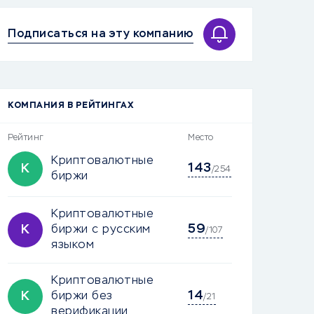
Подписаться на эту компанию
КОМПАНИЯ В РЕЙТИНГАХ
Рейтинг
Место
Криптовалютные
143
К
/254
биржи
Криптовалютные
59
К
биржи с русским
/107
языком
Криптовалютные
14
К
биржи без
/21
верификации