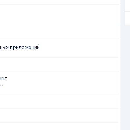
ных приложений
нет
т