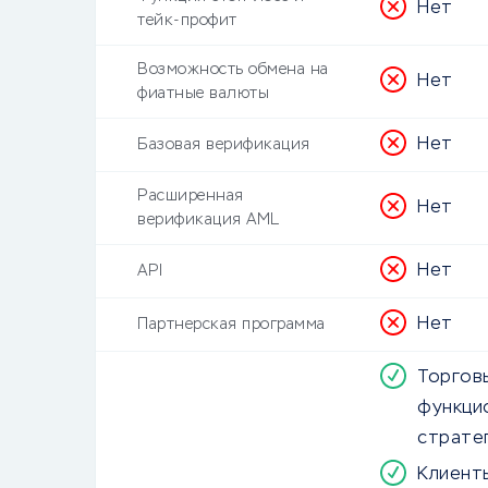
Нет
тейк-профит
Возможность обмена на
Нет
фиатные валюты
Нет
Базовая верификация
Расширенная
Нет
верификация AML
Нет
API
Нет
Партнерская программа
Торгов
функци
страте
Клиент