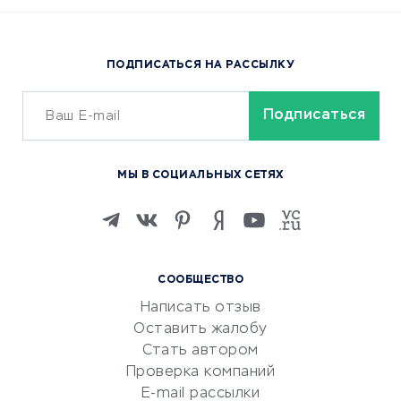
Доставка еды
Популярные товары
ПОДПИСАТЬСЯ НА РАССЫЛКУ
Сервисы доставки
ОБУЧЕНИЕ И РАБОТА
Курсы по обучению
МЫ В СОЦИАЛЬНЫХ СЕТЯХ
Онлайн-школы
Изучение иностранных
языков
Курсы IT и digital
СООБЩЕСТВО
Маркетинг и продажи
Написать отзыв
Репетиторство
Оставить жалобу
Красота и здоровье
Стать автором
Сервисы по поиску работы
Проверка компаний
Сетевой маркетинг
E-mail рассылки