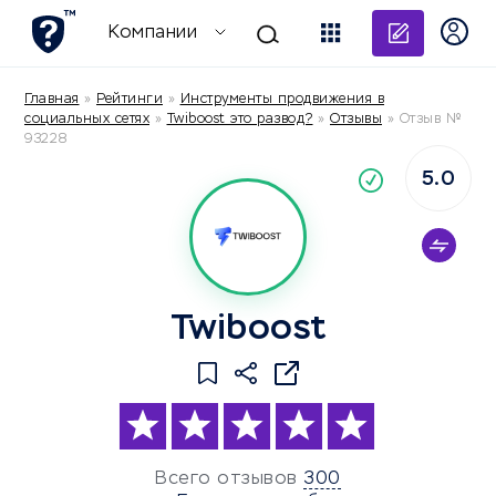
Добави
Компании
Главная
»
Рейтинги
»
Инструменты продвижения в
социальных сетях
»
Twiboost это развод?
»
Отзывы
»
Отзыв №
93228
5.0
По
компания
Twiboost
Всего отзывов
300