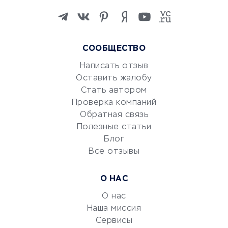
Изучение иностранных
языков
Курсы IT и digital
СООБЩЕСТВО
Маркетинг и продажи
Репетиторство
Написать отзыв
Оставить жалобу
Красота и здоровье
Стать автором
Сервисы по поиску работы
Проверка компаний
Сетевой маркетинг
Обратная связь
Университеты
Полезные статьи
Блог
Все отзывы
УСЛУГИ ДЛЯ БИЗНЕСА
Расчетно-кассовое
О НАС
обслуживание
О нас
Эквайринг
Наша миссия
CRM-системы
Сервисы