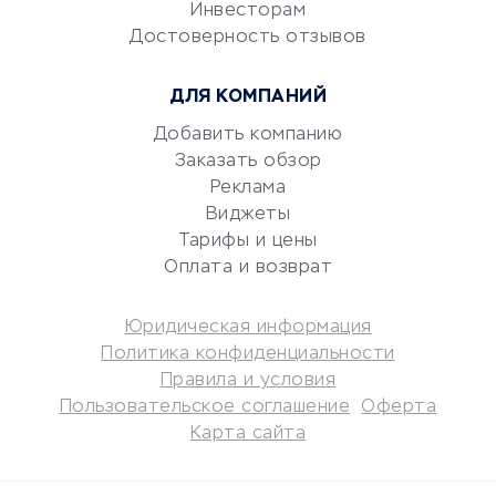
Электронный
Инвесторам
документооборот
Достоверность отзывов
Юридические компании
ДЛЯ КОМПАНИЙ
Консалтинговые компании
Аудиторские компании
Добавить компанию
Заказать обзор
Бухгалтерия онлайн
Реклама
Онлайн-кассы
Виджеты
SERM
Тарифы и цены
Digital
Оплата и возврат
КРЕДИТЫ И ЗАЙМЫ
Юридическая информация
Политика конфиденциальности
Потребительские кредиты
Правила и условия
Кредитные карты
Пользовательское соглашение
Оферта
Карта сайта
Дебетовые карты
Микрофинансовые