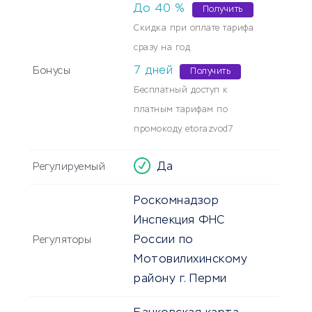
До
40
%
Получить
Скидка при оплате тарифа
сразу на год
7
дней
Бонусы
Получить
Бесплатный доступ к
платным тарифам по
промокоду etorazvod7
Да
Регулируемый
Роскомнадзор
Инспекция ФНС
России по
Регуляторы
Мотовилихинскому
району г. Перми