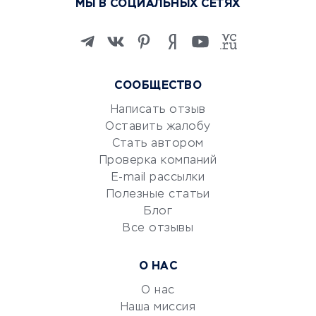
МЫ В СОЦИАЛЬНЫХ СЕТЯХ
Онлайн-школы
Изучение иностранных
языков
Курсы IT и digital
СООБЩЕСТВО
Маркетинг и продажи
Репетиторство
Написать отзыв
Оставить жалобу
Красота и здоровье
Стать автором
Сервисы по поиску работы
Проверка компаний
Сетевой маркетинг
E-mail рассылки
Университеты
Полезные статьи
Блог
Все отзывы
УСЛУГИ ДЛЯ БИЗНЕСА
Расчетно-кассовое
О НАС
обслуживание
О нас
Эквайринг
Наша миссия