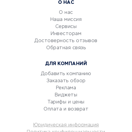
Расчетно-кассовое
О НАС
обслуживание
О нас
Эквайринг
Наша миссия
CRM-системы
Сервисы
Электронный
Инвесторам
документооборот
Достоверность отзывов
Обратная связь
Юридические компании
Консалтинговые компании
ДЛЯ КОМПАНИЙ
Аудиторские компании
Добавить компанию
Бухгалтерия онлайн
Заказать обзор
Онлайн-кассы
Реклама
SERM
Виджеты
Digital
Тарифы и цены
Оплата и возврат
КРЕДИТЫ И ЗАЙМЫ
Юридическая информация
Потребительские кредиты