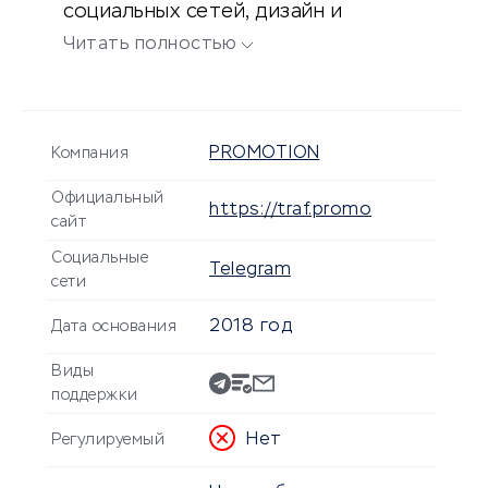
социальных сетей, дизайн и
ребрендинг, настройка и ведение
Читать полностью
рекламных кампаний, SEO-
оптимизация, а также аналитика и
поддержка.
PROMOTION
Компания
Официальный
https://traf.promo
сайт
Социальные
Telegram
сети
2018 год
Дата основания
Виды
поддержки
Нет
Регулируемый