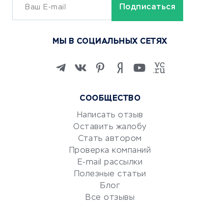
ОБУЧЕНИЕ И РАБОТА
Курсы по обучению
МЫ В СОЦИАЛЬНЫХ СЕТЯХ
Онлайн-школы
Изучение иностранных
языков
Курсы IT и digital
СООБЩЕСТВО
Маркетинг и продажи
Репетиторство
Написать отзыв
Оставить жалобу
Красота и здоровье
Стать автором
Сервисы по поиску работы
Проверка компаний
Сетевой маркетинг
E-mail рассылки
Университеты
Полезные статьи
Блог
Все отзывы
УСЛУГИ ДЛЯ БИЗНЕСА