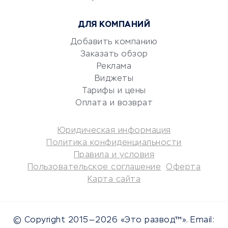
Консалтинговые компании
ДЛЯ КОМПАНИЙ
Аудиторские компании
Добавить компанию
Бухгалтерия онлайн
Заказать обзор
Онлайн-кассы
Реклама
SERM
Виджеты
Digital
Тарифы и цены
Оплата и возврат
КРЕДИТЫ И ЗАЙМЫ
Юридическая информация
Потребительские кредиты
Политика конфиденциальности
Кредитные карты
Правила и условия
Пользовательское соглашение
Оферта
Дебетовые карты
Карта сайта
Микрофинансовые
организации
Подбор кредита
© Copyright 2015—2026 «Это развод™». Email:
Улучшение кредитной