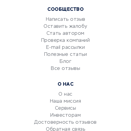
Курсы IT и digital
СООБЩЕСТВО
Маркетинг и продажи
Репетиторство
Написать отзыв
Оставить жалобу
Красота и здоровье
Стать автором
Сервисы по поиску работы
Проверка компаний
Сетевой маркетинг
E-mail рассылки
Университеты
Полезные статьи
Блог
Все отзывы
УСЛУГИ ДЛЯ БИЗНЕСА
Расчетно-кассовое
О НАС
обслуживание
О нас
Эквайринг
Наша миссия
CRM-системы
Сервисы
Электронный
Инвесторам
документооборот
Достоверность отзывов
Обратная связь
Юридические компании