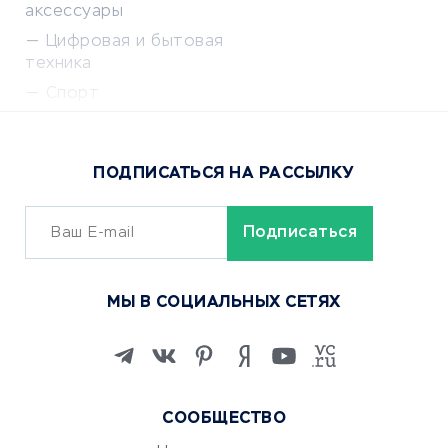
аксессуары
Цифровая и бытовая
техника
Спорт
Доставка еды
Популярные товары
ПОДПИСАТЬСЯ НА РАССЫЛКУ
Сервисы доставки
ОБУЧЕНИЕ И РАБОТА
Курсы по обучению
МЫ В СОЦИАЛЬНЫХ СЕТЯХ
Онлайн-школы
Изучение иностранных
языков
Курсы IT и digital
СООБЩЕСТВО
Маркетинг и продажи