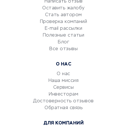
Репетиторство
Написать отзыв
Оставить жалобу
Красота и здоровье
Стать автором
Сервисы по поиску работы
Проверка компаний
Сетевой маркетинг
E-mail рассылки
Университеты
Полезные статьи
Блог
Все отзывы
УСЛУГИ ДЛЯ БИЗНЕСА
Расчетно-кассовое
О НАС
обслуживание
О нас
Эквайринг
Наша миссия
CRM-системы
Сервисы
Электронный
Инвесторам
документооборот
Достоверность отзывов
Обратная связь
Юридические компании
Консалтинговые компании
ДЛЯ КОМПАНИЙ
Аудиторские компании