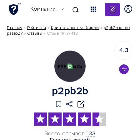
Добави
Компании
Главная
»
Рейтинги
»
Криптовалютные биржи
»
p2pb2b.io это
развод?
»
Отзывы
»
Отзыв № 37413
4.3
p2pb2b
Всего отзывов
133