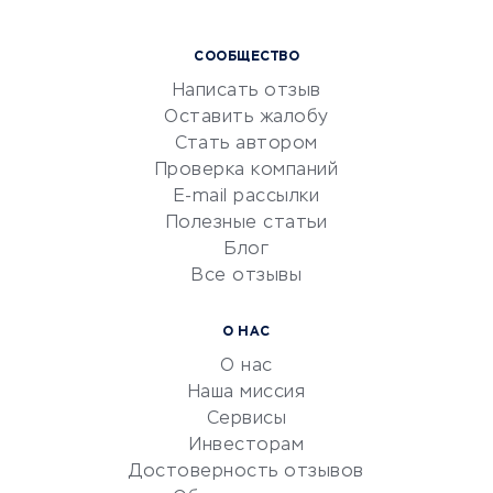
Курсы IT и digital
СООБЩЕСТВО
Маркетинг и продажи
Написать отзыв
Репетиторство
Оставить жалобу
Красота и здоровье
Стать автором
Сервисы по поиску работы
Проверка компаний
Сетевой маркетинг
E-mail рассылки
Университеты
Полезные статьи
Блог
Все отзывы
УСЛУГИ ДЛЯ БИЗНЕСА
Расчетно-кассовое
О НАС
обслуживание
О нас
Эквайринг
Наша миссия
CRM-системы
Сервисы
Инвесторам
Электронный
Достоверность отзывов
документооборот