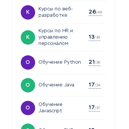
Курсы по веб-
26
К
/49
разработке
Курсы по HR и
13
К
управлению
/39
персоналом
21
О
Обучение Python
/36
17
О
Обучение Java
/34
Обучение
17
О
/31
Javascript