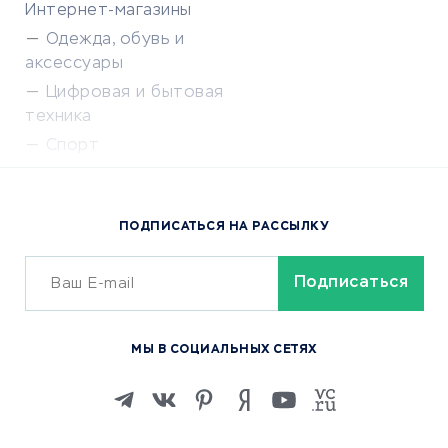
Интернет-магазины
Одежда, обувь и
аксессуары
Цифровая и бытовая
техника
Спорт
Доставка еды
Популярные товары
ПОДПИСАТЬСЯ НА РАССЫЛКУ
Сервисы доставки
ОБУЧЕНИЕ И РАБОТА
Курсы по обучению
МЫ В СОЦИАЛЬНЫХ СЕТЯХ
Онлайн-школы
Изучение иностранных
языков
Курсы IT и digital