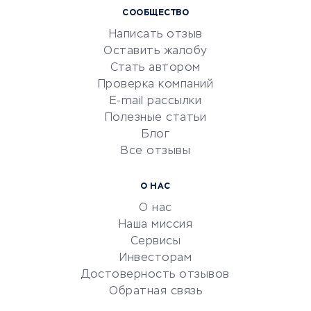
СООБЩЕСТВО
Маркетинг и продажи
Написать отзыв
Репетиторство
Оставить жалобу
Красота и здоровье
Стать автором
Сервисы по поиску работы
Проверка компаний
Сетевой маркетинг
E-mail рассылки
Университеты
Полезные статьи
Блог
Все отзывы
УСЛУГИ ДЛЯ БИЗНЕСА
Расчетно-кассовое
О НАС
обслуживание
О нас
Эквайринг
Наша миссия
CRM-системы
Сервисы
Инвесторам
Электронный
Достоверность отзывов
документооборот
Обратная связь
Юридические компании