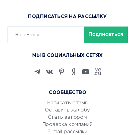
Доставка еды
Популярные товары
ПОДПИСАТЬСЯ НА РАССЫЛКУ
Сервисы доставки
ОБУЧЕНИЕ И РАБОТА
Курсы по обучению
МЫ В СОЦИАЛЬНЫХ СЕТЯХ
Онлайн-школы
Изучение иностранных
языков
Курсы IT и digital
Маркетинг и продажи
СООБЩЕСТВО
Репетиторство
Написать отзыв
Красота и здоровье
Оставить жалобу
Стать автором
Сервисы по поиску работы
Проверка компаний
Сетевой маркетинг
E-mail рассылки