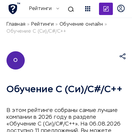
Добави
Рейтинги
Главная
»
Рейтинги
»
Обучение онлайн
»
Обучение C (Си)/C#/C++
О
Обучение C (Си)/C#/C++
В этом рейтинге собраны самые лучшие
компании в 2026 году в разделе
«Обучение C (Си)/C#/C++». На 06.08.2026
доступно 11 предложений. Вы можете