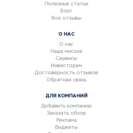
Университеты
Полезные статьи
Блог
Все отзывы
УСЛУГИ ДЛЯ БИЗНЕСА
Расчетно-кассовое
О НАС
обслуживание
О нас
Эквайринг
Наша миссия
CRM-системы
Сервисы
Электронный
Инвесторам
документооборот
Достоверность отзывов
Обратная связь
Юридические компании
Консалтинговые компании
ДЛЯ КОМПАНИЙ
Аудиторские компании
Добавить компанию
Бухгалтерия онлайн
Заказать обзор
Онлайн-кассы
Реклама
SERM
Виджеты
Digital