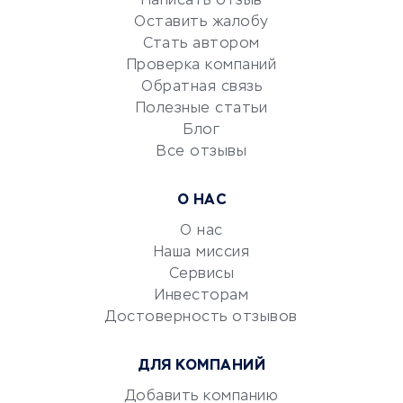
Написать отзыв
Оставить жалобу
Красота и здоровье
Стать автором
Сервисы по поиску работы
Проверка компаний
Сетевой маркетинг
Обратная связь
Университеты
Полезные статьи
Блог
Все отзывы
УСЛУГИ ДЛЯ БИЗНЕСА
Расчетно-кассовое
О НАС
обслуживание
О нас
Эквайринг
Наша миссия
CRM-системы
Сервисы
Электронный
Инвесторам
документооборот
Достоверность отзывов
Юридические компании
ДЛЯ КОМПАНИЙ
Консалтинговые компании
Аудиторские компании
Добавить компанию