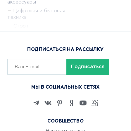
аксессуары
Цифровая и бытовая
техника
Спорт
Доставка еды
Популярные товары
ПОДПИСАТЬСЯ НА РАССЫЛКУ
Сервисы доставки
ОБУЧЕНИЕ И РАБОТА
Курсы по обучению
МЫ В СОЦИАЛЬНЫХ СЕТЯХ
Онлайн-школы
Изучение иностранных
языков
Курсы IT и digital
СООБЩЕСТВО
Маркетинг и продажи
Репетиторство