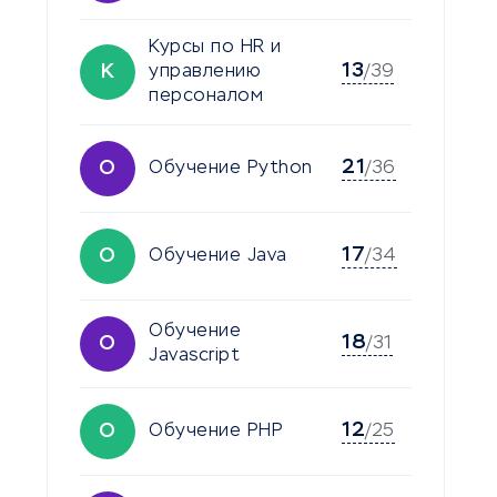
Курсы по HR и
13
К
управлению
/39
персоналом
21
О
Обучение Python
/36
17
О
Обучение Java
/34
Обучение
18
О
/31
Javascript
12
О
Обучение PHP
/25