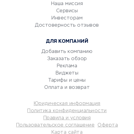
Эквайринг
Наша миссия
CRM-системы
Сервисы
Электронный
Инвесторам
документооборот
Достоверность отзывов
Юридические компании
ДЛЯ КОМПАНИЙ
Консалтинговые компании
Аудиторские компании
Добавить компанию
Заказать обзор
Бухгалтерия онлайн
Реклама
Онлайн-кассы
Виджеты
SERM
Тарифы и цены
Digital
Оплата и возврат
КРЕДИТЫ И ЗАЙМЫ
Юридическая информация
Политика конфиденциальности
Потребительские кредиты
Правила и условия
Кредитные карты
Пользовательское соглашение
Оферта
Карта сайта
Дебетовые карты