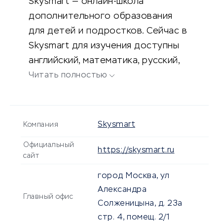
Skysmart — онлайн-школа
дополнительного образования
для детей и подростков. Сейчас в
Skysmart для изучения доступны
английский, математика, русский,
физика, химия, обществознание,
Читать полностью
шахматы, дошкольное
образование, а также подготовка
к ЕГЭ и ОГЭ — это полноценная
Skysmart
Компания
школа для детей 4‒18 лет на базе
Официальный
крупнейшей в Европе платформы
https://skysmart.ru
сайт
для онлайн-уроков от Skyeng.
город Москва, ул
Александра
Главный офис
Солженицына, д. 23а
стр. 4, помещ. 2/1