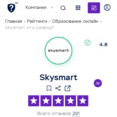
Добави
Компании
Главная
»
Рейтинги
»
Образование онлайн
»
Skysmart это развод?
По
4.8
компания
Skysmart
Всего отзывов
291