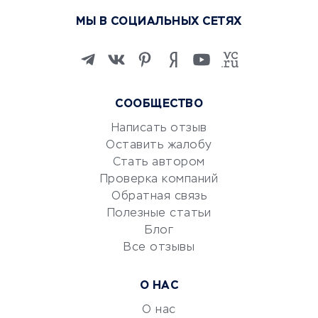
Курсы по обучению
МЫ В СОЦИАЛЬНЫХ СЕТЯХ
Онлайн-школы
Изучение иностранных
языков
Курсы IT и digital
СООБЩЕСТВО
Маркетинг и продажи
Репетиторство
Написать отзыв
Оставить жалобу
Красота и здоровье
Стать автором
Сервисы по поиску работы
Проверка компаний
Сетевой маркетинг
Обратная связь
Университеты
Полезные статьи
Блог
Все отзывы
УСЛУГИ ДЛЯ БИЗНЕСА
Расчетно-кассовое
О НАС
обслуживание
О нас