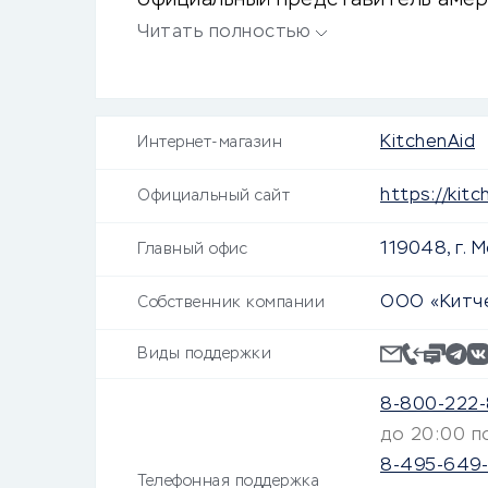
официальный представитель амер
большие скидки!
Читать полностью
KitchenAid
Интернет-магазин
https://kitc
Официальный сайт
119048, г. 
Главный офис
ООО «Китч
Собственник компании
Виды поддержки
8-800-222-
до 20:00 п
8-495-649
Телефонная поддержка