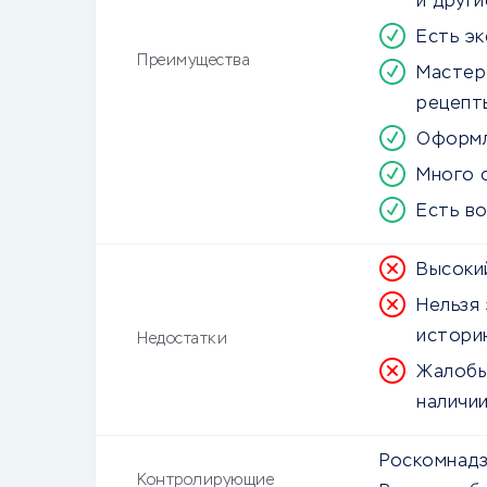
и друг
Есть эк
Преимущества
Мастер-
рецепт
Оформл
Много 
Есть в
Высоки
Нельзя
истори
Недостатки
Жалобы
наличи
Роскомнад
Контролирующие