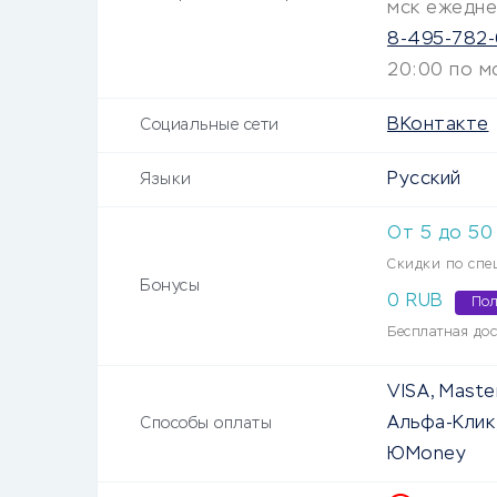
мск ежедн
8-495-782
20:00 по м
ВКонтакте
Социальные сети
Русский
Языки
От
5
до
50
Скидки по сп
Бонусы
0 RUB
Пол
Бесплатная дос
VISA, Maste
Альфа-Клик
Способы оплаты
ЮMoney