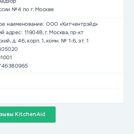
надзор
сии №4 по г. Москве
е наименование:
ООО «Китчентрэйд»
й адрес:
119048, г. Москва, пр-кт
й, д. 46, корп. 1, комн. № 1-6, эт. 1
405020
1001
746380965
зывы KitchenAid