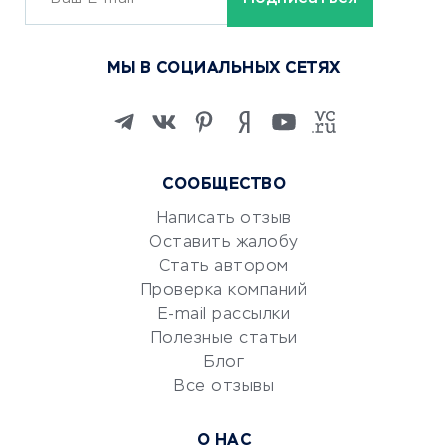
ОБУЧЕНИЕ И РАБОТА
Курсы по обучению
МЫ В СОЦИАЛЬНЫХ СЕТЯХ
Онлайн-школы
Изучение иностранных
языков
Курсы IT и digital
СООБЩЕСТВО
Маркетинг и продажи
Репетиторство
Написать отзыв
Оставить жалобу
Красота и здоровье
Стать автором
Сервисы по поиску работы
Проверка компаний
Сетевой маркетинг
E-mail рассылки
Университеты
Полезные статьи
Блог
Все отзывы
УСЛУГИ ДЛЯ БИЗНЕСА
Расчетно-кассовое
О НАС