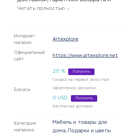
безопасными платежными
Читать полностью
методами.
Интернет-
Artexplore
магазин
Официальный
https://www.artexplore.net
сайт
20
%
Получить
Скидка на первый заказ при
оформлении рассылки
Бонусы
0 USD
Получить
Бесплатная доставка
Мебель и товары для
Категория
магазина
дома, Подарки и цветы