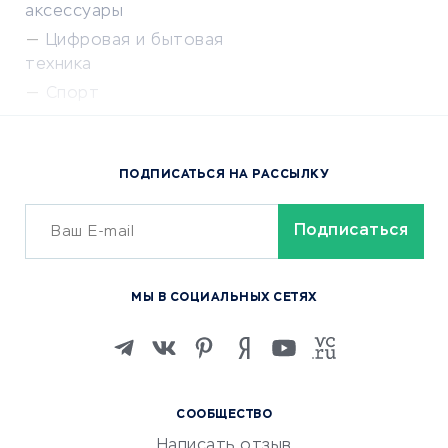
аксессуары
Цифровая и бытовая
техника
Спорт
Доставка еды
Популярные товары
ПОДПИСАТЬСЯ НА РАССЫЛКУ
Сервисы доставки
ОБУЧЕНИЕ И РАБОТА
Курсы по обучению
МЫ В СОЦИАЛЬНЫХ СЕТЯХ
Онлайн-школы
Изучение иностранных
языков
Курсы IT и digital
СООБЩЕСТВО
Маркетинг и продажи
Написать отзыв
Репетиторство