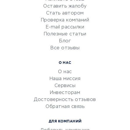
Оставить жалобу
Красота и здоровье
Стать автором
Сервисы по поиску работы
Проверка компаний
Сетевой маркетинг
E-mail рассылки
Университеты
Полезные статьи
Блог
Все отзывы
УСЛУГИ ДЛЯ БИЗНЕСА
Расчетно-кассовое
О НАС
обслуживание
О нас
Эквайринг
Наша миссия
CRM-системы
Сервисы
Инвесторам
Электронный
Достоверность отзывов
документооборот
Обратная связь
Юридические компании
Консалтинговые компании
ДЛЯ КОМПАНИЙ
Аудиторские компании