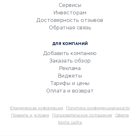
CRM-системы
Сервисы
Инвесторам
Электронный
Достоверность отзывов
документооборот
Обратная связь
Юридические компании
Консалтинговые компании
ДЛЯ КОМПАНИЙ
Аудиторские компании
Добавить компанию
Бухгалтерия онлайн
Заказать обзор
Онлайн-кассы
Реклама
SERM
Виджеты
Тарифы и цены
Digital
Оплата и возврат
КРЕДИТЫ И ЗАЙМЫ
Юридическая информация
Политика конфиденциальности
Потребительские кредиты
Правила и условия
Пользовательское соглашение
Оферта
Карта сайта
Кредитные карты
Дебетовые карты