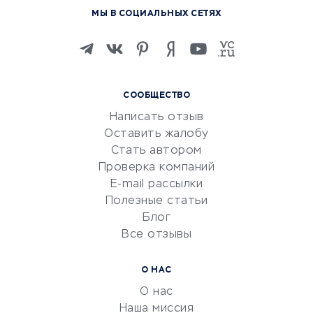
Курсы по обучению
МЫ В СОЦИАЛЬНЫХ СЕТЯХ
Онлайн-школы
Изучение иностранных
языков
Курсы IT и digital
СООБЩЕСТВО
Маркетинг и продажи
Написать отзыв
Репетиторство
Оставить жалобу
Красота и здоровье
Стать автором
Сервисы по поиску работы
Проверка компаний
Сетевой маркетинг
E-mail рассылки
Университеты
Полезные статьи
Блог
Все отзывы
УСЛУГИ ДЛЯ БИЗНЕСА
Расчетно-кассовое
О НАС
обслуживание
О нас
Эквайринг
Наша миссия