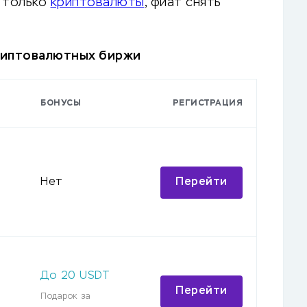
е только
криптовалюты
, фиат снять
риптовалютных биржи
БОНУСЫ
РЕГИСТРАЦИЯ
Перейти
Нет
До
20
USDT
Перейти
Подарок за