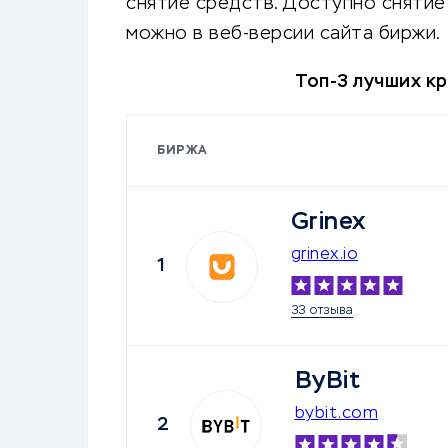
снятие средств. Доступно сняти
можно в веб-версии сайта биржи.
Топ-3 лучших к
БИРЖА
Grinex
grinex.io
1
33 отзыва
ByBit
bybit.com
2