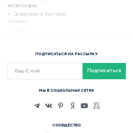
аксессуары
Цифровая и бытовая
техника
Спорт
Доставка еды
Популярные товары
ПОДПИСАТЬСЯ НА РАССЫЛКУ
Сервисы доставки
ОБУЧЕНИЕ И РАБОТА
Курсы по обучению
МЫ В СОЦИАЛЬНЫХ СЕТЯХ
Онлайн-школы
Изучение иностранных
языков
Курсы IT и digital
СООБЩЕСТВО
Маркетинг и продажи