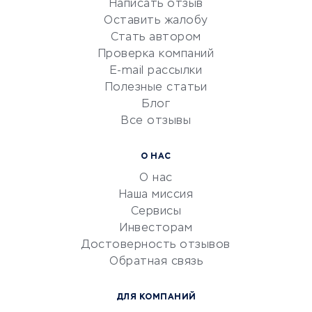
Написать отзыв
Репетиторство
Оставить жалобу
Красота и здоровье
Стать автором
Сервисы по поиску работы
Проверка компаний
Сетевой маркетинг
E-mail рассылки
Университеты
Полезные статьи
Блог
Все отзывы
УСЛУГИ ДЛЯ БИЗНЕСА
Расчетно-кассовое
О НАС
обслуживание
О нас
Эквайринг
Наша миссия
CRM-системы
Сервисы
Инвесторам
Электронный
Достоверность отзывов
документооборот
Обратная связь
Юридические компании
Консалтинговые компании
ДЛЯ КОМПАНИЙ
Аудиторские компании