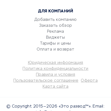
Консалтинговые компании
ДЛЯ КОМПАНИЙ
Аудиторские компании
Добавить компанию
Бухгалтерия онлайн
Заказать обзор
Онлайн-кассы
Реклама
SERM
Виджеты
Digital
Тарифы и цены
Оплата и возврат
КРЕДИТЫ И ЗАЙМЫ
Юридическая информация
Потребительские кредиты
Политика конфиденциальности
Кредитные карты
Правила и условия
Пользовательское соглашение
Оферта
Дебетовые карты
Карта сайта
Микрофинансовые
организации
Подбор кредита
© Copyright 2015—2026 «Это развод™». Email:
Улучшение кредитной