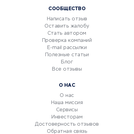
Курсы IT и digital
Маркетинг и продажи
СООБЩЕСТВО
Репетиторство
Написать отзыв
Красота и здоровье
Оставить жалобу
Стать автором
Сервисы по поиску работы
Проверка компаний
Сетевой маркетинг
E-mail рассылки
Университеты
Полезные статьи
Блог
Все отзывы
УСЛУГИ ДЛЯ БИЗНЕСА
Расчетно-кассовое
О НАС
обслуживание
О нас
Эквайринг
Наша миссия
CRM-системы
Сервисы
Электронный
Инвесторам
документооборот
Достоверность отзывов
Обратная связь
Юридические компании