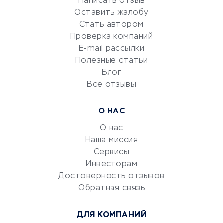
Написать отзыв
Красота и здоровье
Оставить жалобу
Стать автором
Сервисы по поиску работы
Проверка компаний
Сетевой маркетинг
E-mail рассылки
Университеты
Полезные статьи
Блог
Все отзывы
УСЛУГИ ДЛЯ БИЗНЕСА
Расчетно-кассовое
О НАС
обслуживание
О нас
Эквайринг
Наша миссия
CRM-системы
Сервисы
Электронный
Инвесторам
документооборот
Достоверность отзывов
Обратная связь
Юридические компании
Консалтинговые компании
ДЛЯ КОМПАНИЙ
Аудиторские компании