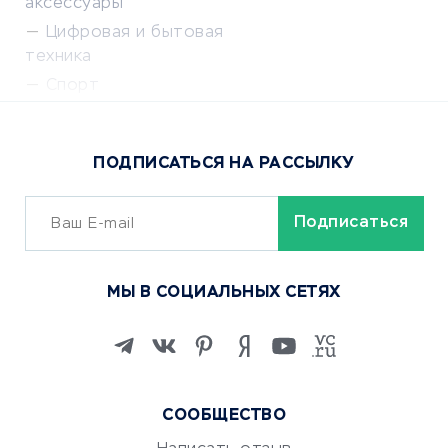
аксессуары
Цифровая и бытовая
техника
Спорт
Доставка еды
Популярные товары
ПОДПИСАТЬСЯ НА РАССЫЛКУ
Сервисы доставки
ОБУЧЕНИЕ И РАБОТА
Курсы по обучению
МЫ В СОЦИАЛЬНЫХ СЕТЯХ
Онлайн-школы
Изучение иностранных
языков
Курсы IT и digital
Маркетинг и продажи
СООБЩЕСТВО
Репетиторство