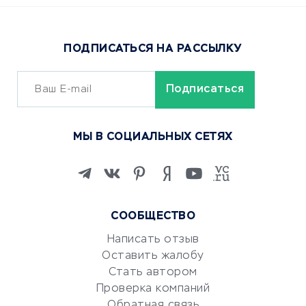
Доставка еды
Популярные товары
ПОДПИСАТЬСЯ НА РАССЫЛКУ
Сервисы доставки
ОБУЧЕНИЕ И РАБОТА
Курсы по обучению
МЫ В СОЦИАЛЬНЫХ СЕТЯХ
Онлайн-школы
Изучение иностранных
языков
Курсы IT и digital
СООБЩЕСТВО
Маркетинг и продажи
Репетиторство
Написать отзыв
Оставить жалобу
Красота и здоровье
Стать автором
Сервисы по поиску работы
Проверка компаний
Сетевой маркетинг
Обратная связь