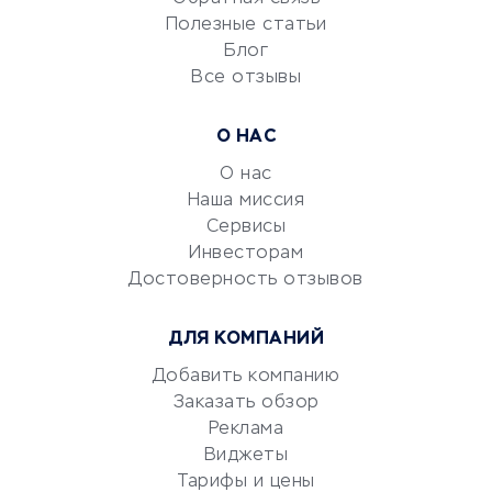
Университеты
Полезные статьи
Блог
Все отзывы
УСЛУГИ ДЛЯ БИЗНЕСА
Расчетно-кассовое
О НАС
обслуживание
О нас
Эквайринг
Наша миссия
CRM-системы
Сервисы
Электронный
Инвесторам
документооборот
Достоверность отзывов
Юридические компании
ДЛЯ КОМПАНИЙ
Консалтинговые компании
Аудиторские компании
Добавить компанию
Заказать обзор
Бухгалтерия онлайн
Реклама
Онлайн-кассы
Виджеты
SERM
Тарифы и цены