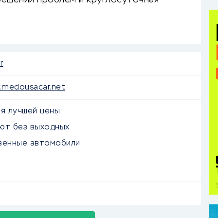
решении проблем и круглосуточная
ронирования.
r
.medousacar.net
ия лучшей цены
ют без выходных
венные автомобили