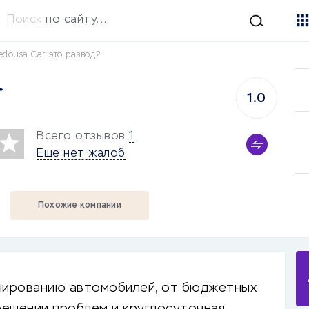
Поиск
по сайту...
edousa Car это развод?
r
1.0
Всего отзывов
1
Еще нет жалоб
Похожие компании
онированию автомобилей, от бюджетных