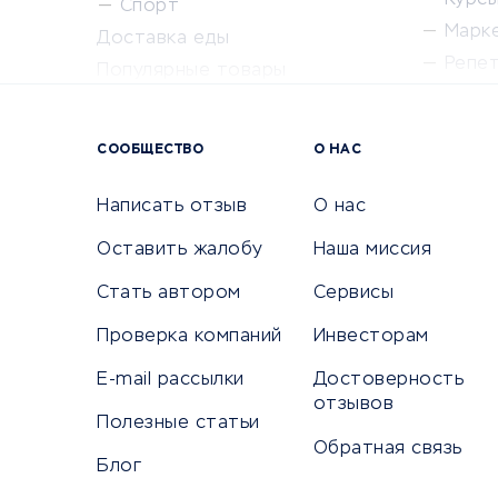
Курсы 
Спорт
Марк
Доставка еды
Репе
Популярные товары
Крас
Сервисы доставки
Сервисы
СООБЩЕСТВО
О НАС
Сетево
Универ
Написать отзыв
О нас
Оставить жалобу
Наша миссия
Стать автором
Сервисы
КРЕДИТЫ И ЗАЙМЫ
ПУТЕШЕС
Проверка компаний
Инвесторам
Потребительские кредиты
Путеше
E-mail рассылки
Достоверность
Кредитные карты
Покупка
отзывов
Дебетовые карты
Полезные статьи
Бронир
Обратная связь
Микрофинансовые организации
Санато
Блог
Подбор кредита
Бронир