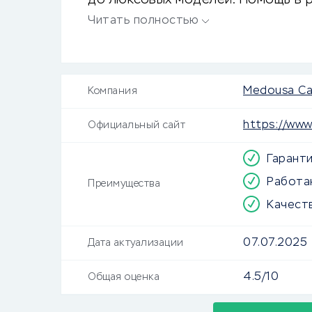
до люксовых моделей. Помощь в 
поддержка на всем протяжении б
Читать полностью
Medousa Ca
Компания
https://www
Официальный сайт
Гарант
Работа
Преимущества
Качест
07.07.2025
Дата актуализации
4.5/10
Общая оценка