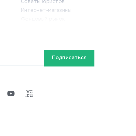
Советы юристов
Интернет-магазины
Фондовый рынок
Криптовалюта
Ставки на спорт
Кредиты и займы
Бонусы и акции
Видео
Разное
х