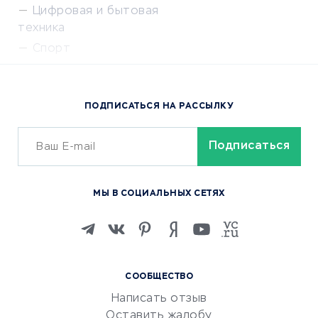
Цифровая и бытовая
техника
Спорт
Доставка еды
Популярные товары
ПОДПИСАТЬСЯ НА РАССЫЛКУ
Сервисы доставки
ОБУЧЕНИЕ И РАБОТА
Курсы по обучению
МЫ В СОЦИАЛЬНЫХ СЕТЯХ
Онлайн-школы
Изучение иностранных
языков
Курсы IT и digital
СООБЩЕСТВО
Маркетинг и продажи
Написать отзыв
Репетиторство
Оставить жалобу