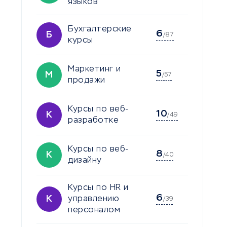
языков
Бухгалтерские
6
Б
/87
курсы
Маркетинг и
5
М
/57
продажи
Курсы по веб-
10
К
/49
разработке
Курсы по веб-
8
К
/40
дизайну
Курсы по HR и
6
К
управлению
/39
персоналом