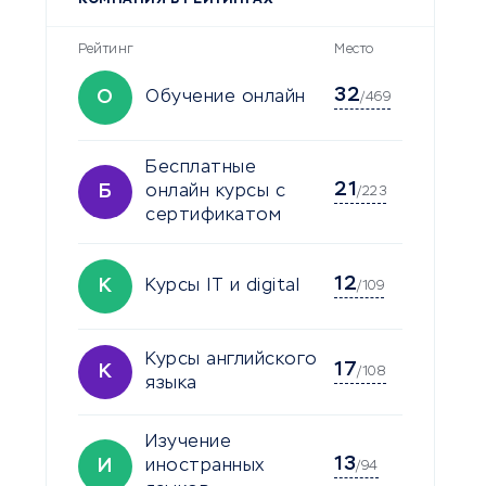
Рейтинг
Место
32
О
Обучение онлайн
/469
Бесплатные
21
Б
онлайн курсы с
/223
сертификатом
12
К
Курсы IT и digital
/109
Курсы английского
17
К
/108
языка
Изучение
13
И
иностранных
/94