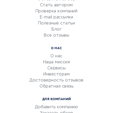
Красота и здоровье
Стать автором
Сервисы по поиску работы
Проверка компаний
Сетевой маркетинг
E-mail рассылки
Университеты
Полезные статьи
Блог
Все отзывы
УСЛУГИ ДЛЯ БИЗНЕСА
Расчетно-кассовое
О НАС
обслуживание
О нас
Эквайринг
Наша миссия
CRM-системы
Сервисы
Инвесторам
Электронный
Достоверность отзывов
документооборот
Обратная связь
Юридические компании
Консалтинговые компании
ДЛЯ КОМПАНИЙ
Аудиторские компании
Добавить компанию
Бухгалтерия онлайн