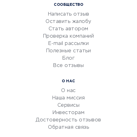
СООБЩЕСТВО
Маркетинг и продажи
Написать отзыв
Репетиторство
Оставить жалобу
Красота и здоровье
Стать автором
Сервисы по поиску работы
Проверка компаний
Сетевой маркетинг
E-mail рассылки
Университеты
Полезные статьи
Блог
Все отзывы
УСЛУГИ ДЛЯ БИЗНЕСА
Расчетно-кассовое
О НАС
обслуживание
О нас
Эквайринг
Наша миссия
CRM-системы
Сервисы
Инвесторам
Электронный
Достоверность отзывов
документооборот
Обратная связь
Юридические компании