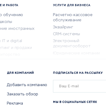
Е И РАБОТА
УСЛУГИ ДЛЯ БИЗНЕСА
по обучению
Расчетно-кассовое
обслуживание
-школы
Эквайринг
ение иностранных
CRM-системы
IT и digital
Электронный
документооборот
етинг и продажи
Юридические компании
титорство
Консалтинговые компании
ота и здоровье
Аудиторские компании
 по поиску работы
ДЛЯ КОМПАНИЙ
ПОДПИСАТЬСЯ НА РАССЫЛКУ
Бухгалтерия онлайн
й маркетинг
Онлайн-кассы
ситеты
Добавить компанию
SERM
Заказать обзор
Digital
МЫ В СОЦИАЛЬНЫХ СЕТЯХ
Реклама