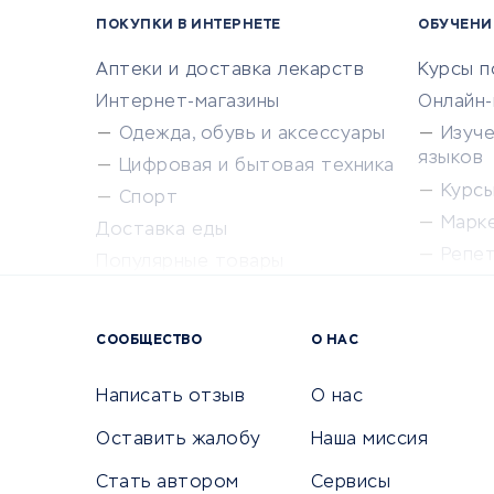
ПОКУПКИ В ИНТЕРНЕТЕ
ОБУЧЕНИ
Аптеки и доставка лекарств
Курсы 
Интернет-магазины
Онлайн
Одежда, обувь и аксессуары
Изуч
языков
Цифровая и бытовая техника
Курсы 
Спорт
Марк
Доставка еды
Репе
Популярные товары
Крас
Сервисы доставки
Сервисы
СООБЩЕСТВО
О НАС
Сетево
Универ
Написать отзыв
О нас
Оставить жалобу
Наша миссия
Стать автором
Сервисы