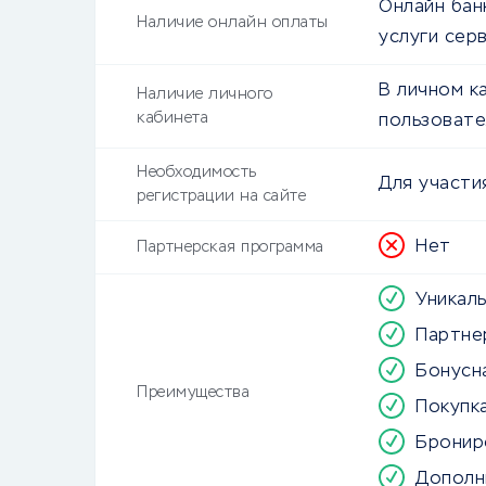
Онлайн бан
Наличие онлайн оплаты
услуги сер
В личном к
Наличие личного
кабинета
пользовате
Необходимость
Для участи
регистрации на сайте
Нет
Партнерская программа
Уникал
Партне
Бонусн
Преимущества
Покупк
Бронир
Дополн