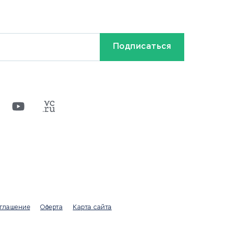
Ставки на спорт
Кредиты и займы
Бонусы и акции
Видео
Разное
х
ти
оглашение
Оферта
Карта сайта