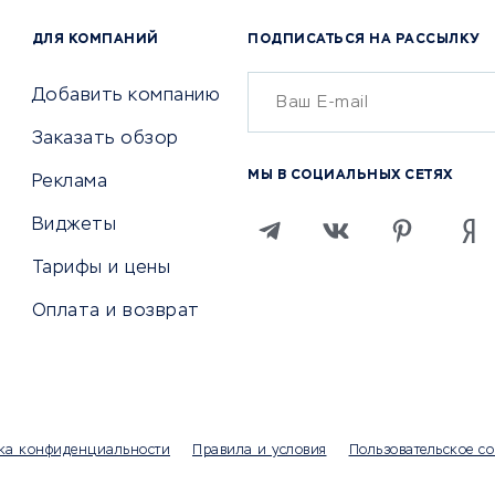
Аудиторские компании
 по поиску работы
ДЛЯ КОМПАНИЙ
ПОДПИСАТЬСЯ НА РАССЫЛКУ
Бухгалтерия онлайн
й маркетинг
Онлайн-кассы
ситеты
Добавить компанию
SERM
Заказать обзор
Digital
МЫ В СОЦИАЛЬНЫХ СЕТЯХ
Реклама
ТВИЯ И СТРАХОВАНИЕ
ПРОДВИЖЕНИЕ И РЕКЛАМА
Виджеты
ствия
Регистраторы доменов
Тарифы и цены
 билетов
Хостинг компании
Оплата и возврат
ование отелей
Продвижение в социальны
сетях
рии
SEO-сервисы
ование автомобилей
Тизерные и рекламные се
ание онлайн
Аналитика
мпании
ка конфиденциальности
Правила и условия
Пользовательское с
Конструкторы сайтов
раторы