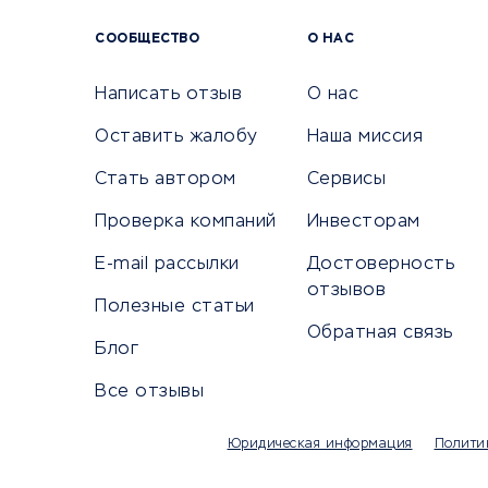
Сервисы
СООБЩЕСТВО
О НАС
Сетево
Универ
Написать отзыв
О нас
Оставить жалобу
Наша миссия
Стать автором
Сервисы
КРЕДИТЫ И ЗАЙМЫ
ПУТЕШЕС
Проверка компаний
Инвесторам
Потребительские кредиты
Путеше
E-mail рассылки
Достоверность
Кредитные карты
Покупка
отзывов
Полезные статьи
Дебетовые карты
Бронир
Обратная связь
Микрофинансовые организации
Санато
Блог
Подбор кредита
Бронир
Все отзывы
Улучшение кредитной истории
Страхов
Платежные системы
Авиако
Юридическая информация
Полити
Туропе