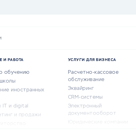
и
Е И РАБОТА
УСЛУГИ ДЛЯ БИЗНЕСА
по обучению
Расчетно-кассовое
обслуживание
-школы
Эквайринг
ение иностранных
CRM-системы
IT и digital
Электронный
документооборот
етинг и продажи
Юридические компании
титорство
Консалтинговые компании
ота и здоровье