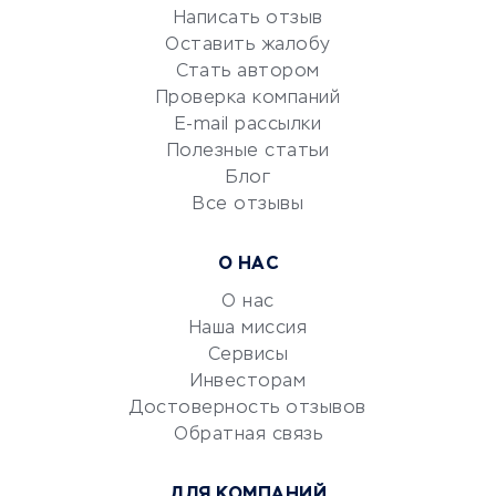
Репетиторство
Написать отзыв
Оставить жалобу
Красота и здоровье
Стать автором
Сервисы по поиску работы
Проверка компаний
Сетевой маркетинг
E-mail рассылки
Университеты
Полезные статьи
Блог
Все отзывы
УСЛУГИ ДЛЯ БИЗНЕСА
Расчетно-кассовое
О НАС
обслуживание
О нас
Эквайринг
Наша миссия
CRM-системы
Сервисы
Электронный
Инвесторам
документооборот
Достоверность отзывов
Обратная связь
Юридические компании
Консалтинговые компании
ДЛЯ КОМПАНИЙ