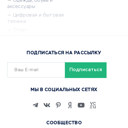
Одежда, обувь и
аксессуары
Цифровая и бытовая
техника
Спорт
Доставка еды
Популярные товары
ПОДПИСАТЬСЯ НА РАССЫЛКУ
Сервисы доставки
ОБУЧЕНИЕ И РАБОТА
Курсы по обучению
МЫ В СОЦИАЛЬНЫХ СЕТЯХ
Онлайн-школы
Изучение иностранных
языков
Курсы IT и digital
СООБЩЕСТВО
Маркетинг и продажи