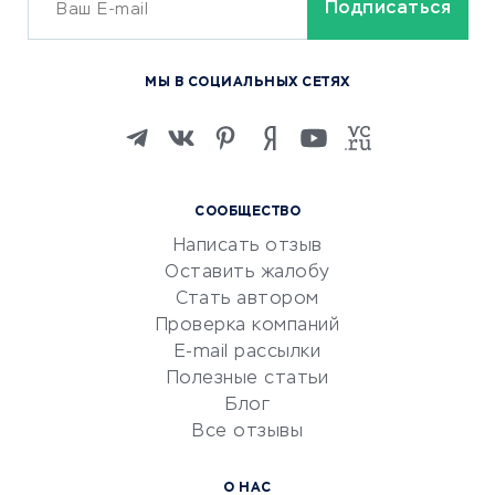
ОБУЧЕНИЕ И РАБОТА
Курсы по обучению
МЫ В СОЦИАЛЬНЫХ СЕТЯХ
Онлайн-школы
Изучение иностранных
языков
Курсы IT и digital
СООБЩЕСТВО
Маркетинг и продажи
Написать отзыв
Репетиторство
Оставить жалобу
Красота и здоровье
Стать автором
Сервисы по поиску работы
Проверка компаний
Сетевой маркетинг
E-mail рассылки
Университеты
Полезные статьи
Блог
Все отзывы
УСЛУГИ ДЛЯ БИЗНЕСА
Расчетно-кассовое
О НАС