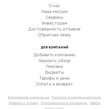
обслуживание
О нас
Эквайринг
Наша миссия
CRM-системы
Сервисы
Инвесторам
Электронный
Достоверность отзывов
документооборот
Обратная связь
Юридические компании
Консалтинговые компании
ДЛЯ КОМПАНИЙ
Аудиторские компании
Добавить компанию
Бухгалтерия онлайн
Заказать обзор
Онлайн-кассы
Реклама
SERM
Виджеты
Тарифы и цены
Digital
Оплата и возврат
КРЕДИТЫ И ЗАЙМЫ
Юридическая информация
Политика конфиденциальности
Потребительские кредиты
Правила и условия
Пользовательское соглашение
Оферта