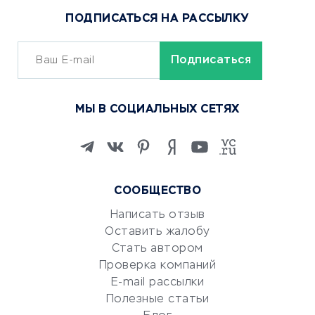
Популярные товары
ПОДПИСАТЬСЯ НА РАССЫЛКУ
Сервисы доставки
ОБУЧЕНИЕ И РАБОТА
Курсы по обучению
МЫ В СОЦИАЛЬНЫХ СЕТЯХ
Онлайн-школы
Изучение иностранных
языков
Курсы IT и digital
СООБЩЕСТВО
Маркетинг и продажи
Репетиторство
Написать отзыв
Оставить жалобу
Красота и здоровье
Стать автором
Сервисы по поиску работы
Проверка компаний
Сетевой маркетинг
E-mail рассылки
Университеты
Полезные статьи