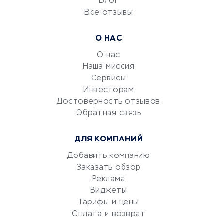
Блог
Все отзывы
УСЛУГИ ДЛЯ БИЗНЕСА
Расчетно-кассовое
О НАС
обслуживание
О нас
Эквайринг
Наша миссия
CRM-системы
Сервисы
Электронный
Инвесторам
документооборот
Достоверность отзывов
Обратная связь
Юридические компании
Консалтинговые компании
ДЛЯ КОМПАНИЙ
Аудиторские компании
Добавить компанию
Бухгалтерия онлайн
Заказать обзор
Онлайн-кассы
Реклама
SERM
Виджеты
Digital
Тарифы и цены
Оплата и возврат