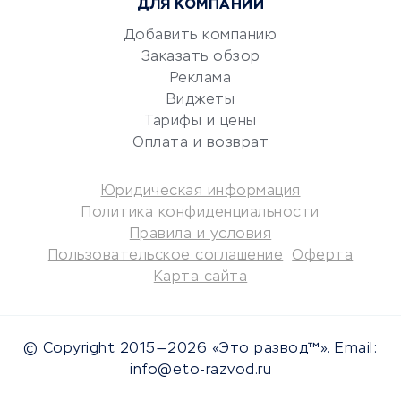
ДЛЯ КОМПАНИЙ
Консалтинговые компании
Аудиторские компании
Добавить компанию
Заказать обзор
Бухгалтерия онлайн
Реклама
Онлайн-кассы
Виджеты
SERM
Тарифы и цены
Digital
Оплата и возврат
КРЕДИТЫ И ЗАЙМЫ
Юридическая информация
Политика конфиденциальности
Потребительские кредиты
Правила и условия
Кредитные карты
Пользовательское соглашение
Оферта
Карта сайта
Дебетовые карты
Микрофинансовые
организации
© Copyright 2015—2026 «Это развод™». Email:
Подбор кредита
info@eto-razvod.ru
Улучшение кредитной