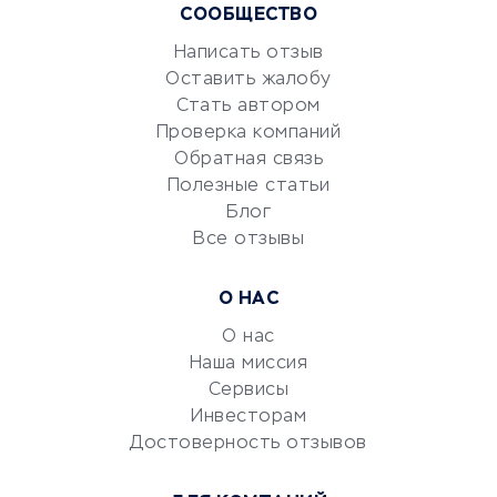
СООБЩЕСТВО
Маркетинг и продажи
Репетиторство
Написать отзыв
Оставить жалобу
Красота и здоровье
Стать автором
Сервисы по поиску работы
Проверка компаний
Сетевой маркетинг
Обратная связь
Университеты
Полезные статьи
Блог
Все отзывы
УСЛУГИ ДЛЯ БИЗНЕСА
Расчетно-кассовое
О НАС
обслуживание
О нас
Эквайринг
Наша миссия
CRM-системы
Сервисы
Электронный
Инвесторам
документооборот
Достоверность отзывов
Юридические компании