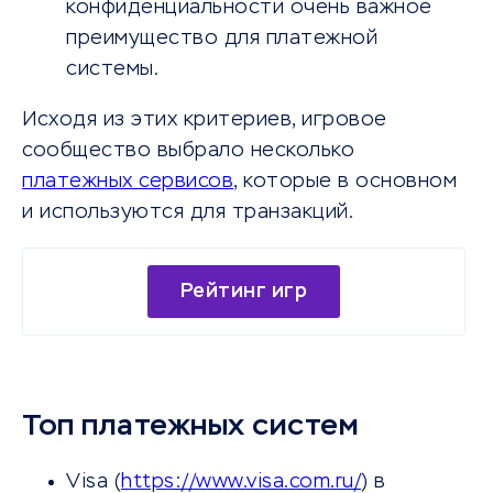
конфиденциальности очень важное
преимущество для платежной
системы.
Исходя из этих критериев, игровое
сообщество выбрало несколько
платежных сервисов
, которые в основном
и используются для транзакций.
Рейтинг игр
Топ платежных систем
Visa (
https://www.visa.com.ru/
) в