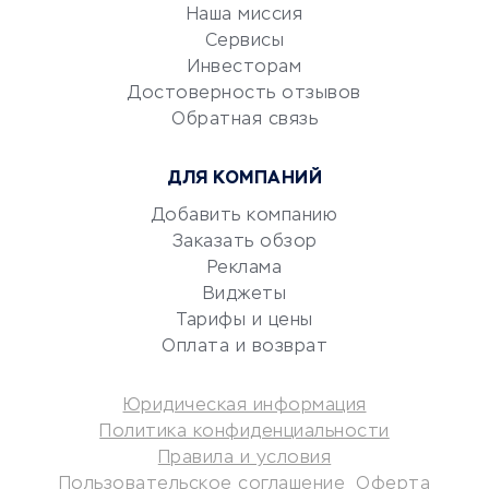
Эквайринг
Наша миссия
CRM-системы
Сервисы
Электронный
Инвесторам
документооборот
Достоверность отзывов
Обратная связь
Юридические компании
Консалтинговые компании
ДЛЯ КОМПАНИЙ
Аудиторские компании
Добавить компанию
Бухгалтерия онлайн
Заказать обзор
Онлайн-кассы
Реклама
SERM
Виджеты
Digital
Тарифы и цены
Оплата и возврат
КРЕДИТЫ И ЗАЙМЫ
Юридическая информация
Потребительские кредиты
Политика конфиденциальности
Кредитные карты
Правила и условия
Пользовательское соглашение
Оферта
Дебетовые карты