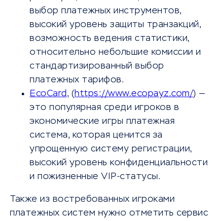
выбор платежных инструментов,
высокий уровень защиты транзакций,
возможность ведения статистики,
относительно небольшие комиссии и
стандартизированный выбор
платежных тарифов.
EcoCard
, (
https://www.ecopayz.com/
) —
это популярная среди игроков в
экономические игры платежная
система, которая ценится за
упрощенную систему регистрации,
высокий уровень конфиденциальности
и пожизненные VIP-статусы.
Также из востребованных игроками
платежных систем нужно отметить сервис