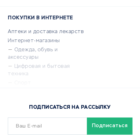
ПОКУПКИ В ИНТЕРНЕТЕ
Аптеки и доставка лекарств
Интернет-магазины
Одежда, обувь и
аксессуары
Цифровая и бытовая
техника
Спорт
Доставка еды
Популярные товары
ПОДПИСАТЬСЯ НА РАССЫЛКУ
Сервисы доставки
ОБУЧЕНИЕ И РАБОТА