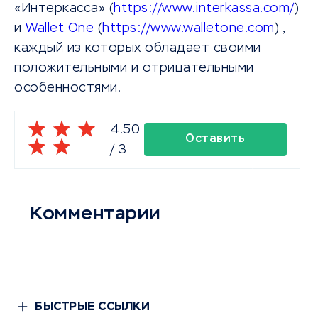
«Интеркасса» (
https://www.interkassa.com/
)
и
Wallet One
(
https://www.walletone.com
) ,
каждый из которых обладает своими
положительными и отрицательными
особенностями.
4.50
Оставить
/
3
комментарий
Комментарии
БЫСТРЫЕ ССЫЛКИ