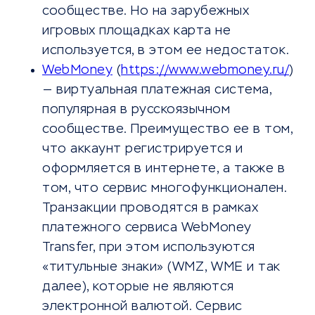
сообществе. Но на зарубежных
игровых площадках карта не
используется, в этом ее недостаток.
WebMoney
(
https://www.webmoney.ru/
)
— виртуальная платежная система,
популярная в русскоязычном
сообществе. Преимущество ее в том,
что аккаунт регистрируется и
оформляется в интернете, а также в
том, что сервис многофункционален.
Транзакции проводятся в рамках
платежного сервиса WebMoney
Transfer, при этом используются
«титульные знаки» (WMZ, WME и так
далее), которые не являются
электронной валютой. Сервис