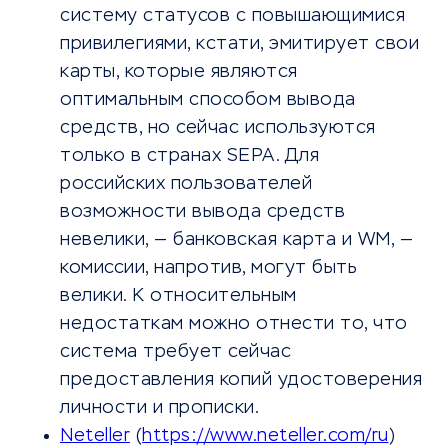
систему статусов с повышающимися
привилегиями, кстати, эмитирует свои
карты, которые являются
оптимальным способом вывода
средств, но сейчас используются
только в странах SEPA. Для
российских пользователей
возможности вывода средств
невелики, — банковская карта и WM, —
комиссии, напротив, могут быть
велики. К относительным
недостаткам можно отнести то, что
система требует сейчас
предоставления копий удостоверения
личности и прописки.
Neteller
(
https://www.neteller.com/ru
)