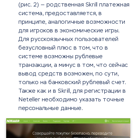
(рис. 2) — родственная Skrill платежная
система, предоставляется, в
принципе, аналогичные возможности
для игроков в экономические игры.
Для русскоязычных пользователей
безусловный плюс в том, что в
системе возможны рублевые
транзакции, а минус в том, что сейчас
вывод средств возможен, по сути,
только на банковский рублевый счет.
Также как и в Skrill, для регистрации в
Neteller необходимо указать точные
персональные данные.