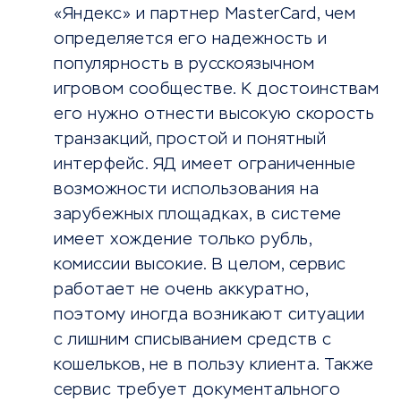
«Яндекс» и партнер MasterCard, чем
определяется его надежность и
популярность в русскоязычном
игровом сообществе. К достоинствам
его нужно отнести высокую скорость
транзакций, простой и понятный
интерфейс. ЯД имеет ограниченные
возможности использования на
зарубежных площадках, в системе
имеет хождение только рубль,
комиссии высокие. В целом, сервис
работает не очень аккуратно,
поэтому иногда возникают ситуации
с лишним списыванием средств с
кошельков, не в пользу клиента. Также
сервис требует документального