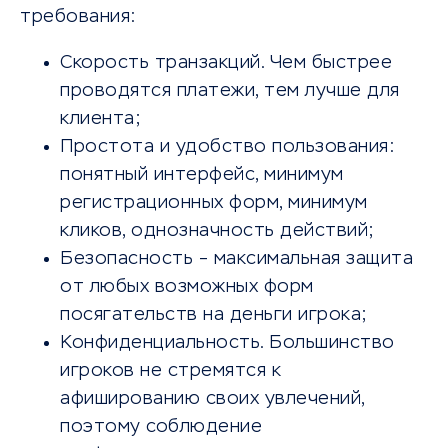
требования:
Скорость транзакций. Чем быстрее
проводятся платежи, тем лучше для
клиента;
Простота и удобство пользования:
понятный интерфейс, минимум
регистрационных форм, минимум
кликов, однозначность действий;
Безопасность – максимальная защита
от любых возможных форм
посягательств на деньги игрока;
Конфиденциальность. Большинство
игроков не стремятся к
афишированию своих увлечений,
поэтому соблюдение