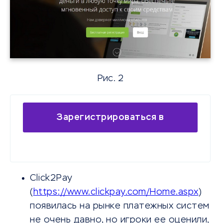
Рис. 2
Зарегистрироваться в
Neteller
Click2Pay
(
https://www.clickpay.com/Home.aspx
)
появилась на рынке платежных систем
не очень давно, но игроки ее оценили,