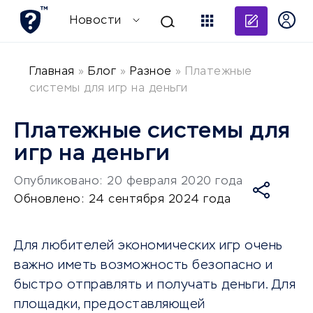
Добави
Новости
Главная
»
Блог
»
Разное
»
Платежные
системы для игр на деньги
Платежные системы для
игр на деньги
Опубликовано: 20 февраля 2020 года
Обновлено: 24 сентября 2024 года
Для любителей экономических игр очень
важно иметь возможность безопасно и
быстро отправлять и получать деньги. Для
площадки, предоставляющей