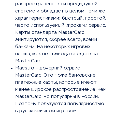
распространенности предыдущей
системе и обладает в целом теми же
характеристиками: быстрый, простой,
часто используемый игроками сервис.
Карты стандарта MasterCard
эмитируются, скорее всего, всеми
банками. На некоторых игровых
площадках нет вывода средств на
MasterCard.
Maestro – дочерний сервис
MasterCard. Это тоже банковские
платежные карты, которые имеют
менее широкое распространение, чем
MasterCard, но популярны в России.
Поэтому пользуются популярностью
в русскоязычном игровом