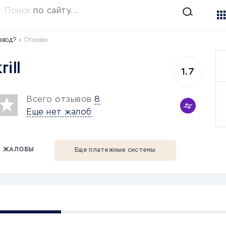
Поиск
по сайту...
азвод?
»
Отзывы
ill
1.7
Всего отзывов
8
Еще нет жалоб
ЖАЛОБЫ
Еще платежные системы