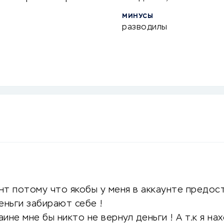
МИНУСЫ
разводилы
т потому что якобы у меня в аккаунте предос
еньги забирают себе !
аине мне бы никто не вернул деньги ! А т.к я н