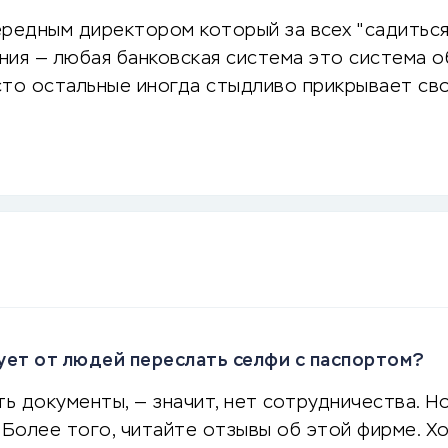
очередным директором который за всех "садиться
я — любая банковская система это система обма
сто остальные иногда стыдливо прикрывает сво
бует от людей переслать селфи с паспортом?
ть документы, — значит, нет сотрудничества. Н
ее того, читайте отзывы об этой фирме. Хо