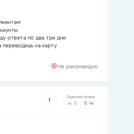
лиентам
ккаунты
ду ответа по два три дня
а переводишь на карту
Не рекомендую
Оцените отзыв
1
0
0