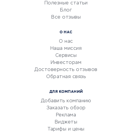
Университеты
Полезные статьи
Блог
Все отзывы
УСЛУГИ ДЛЯ БИЗНЕСА
Расчетно-кассовое
О НАС
обслуживание
О нас
Эквайринг
Наша миссия
CRM-системы
Сервисы
Инвесторам
Электронный
Достоверность отзывов
документооборот
Обратная связь
Юридические компании
Консалтинговые компании
ДЛЯ КОМПАНИЙ
Аудиторские компании
Добавить компанию
Бухгалтерия онлайн
Заказать обзор
Онлайн-кассы
Реклама
SERM
Виджеты
Тарифы и цены
Digital