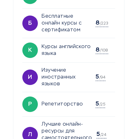
Бесплатные
8
Б
онлайн курсы с
/223
сертификатом
Курсы английского
8
К
/108
языка
Изучение
5
И
иностранных
/94
языков
5
Р
Репетиторство
/25
Лучшие онлайн-
ресурсы для
5
Л
/24
самостоятельного