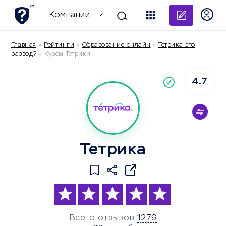
Добави
Компании
Главная
»
Рейтинги
»
Образование онлайн
»
Тетрика это
развод?
»
Курсы Тетрики
4.7
По
компания
Тетрика
Всего отзывов
1279