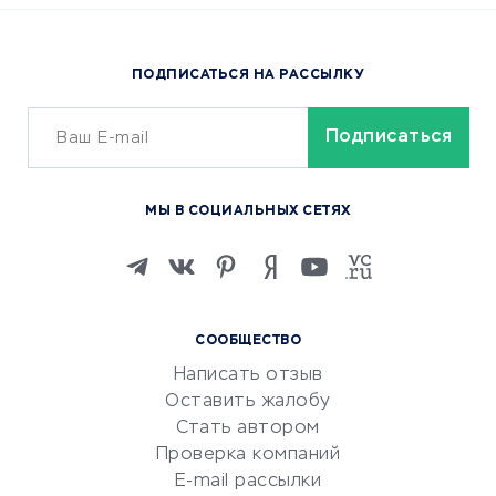
Доставка еды
Популярные товары
ПОДПИСАТЬСЯ НА РАССЫЛКУ
Сервисы доставки
ОБУЧЕНИЕ И РАБОТА
Курсы по обучению
МЫ В СОЦИАЛЬНЫХ СЕТЯХ
Онлайн-школы
Изучение иностранных
языков
Курсы IT и digital
СООБЩЕСТВО
Маркетинг и продажи
Написать отзыв
Репетиторство
Оставить жалобу
Красота и здоровье
Стать автором
Сервисы по поиску работы
Проверка компаний
Сетевой маркетинг
E-mail рассылки